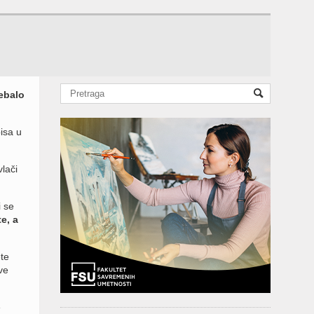
rebalo
isa u
lači
i se
e, a
te
ve
e