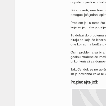
uopšte prijavili – potr
Svi studenti, sem bruco
omogući još jedan ispit
Problem je i u tome št
koje su jednako podelj
Tu dolazi do problema s
biraju na koje će izborn
one koji su na budžetu 
Osim problema sa bira
godinu studenti će ima
bi konkurisali za domove 
Takođe, dok se ne upiš
im je potrebna kako bi ko
Pogledajte još: