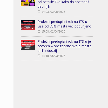
od ostalih: Evo kako da postaneš
deo njih
14:03, 03/08/2026
🕔
Prolećni predupisni rok na ITS-u –
više od 70% mesta već popunjeno
15:08, 02/04/2026
🕔
Prolećni predupisni rok na ITS-u je
otvoren – obezbedite svoje mesto
u IT industriji
14:18, 05/03/2026
🕔