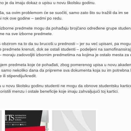
ebno je da imaju dokaz o upisu u novu školsku godinu.
ša, sa ovim problemom će se suočiti, samo zato što su tražili da im se
ni rok ove godine – sedmi po redu.
o izborne predmete mogu da pohađaju brojčano određene grupe studen
ene na sve izborne predmete.
 obzirom na to da su brucoši u prednosti – jer su već upisani, pa mogu
e predmete krenuti, dok se ostali studenti – podeljeni na samofinansiraj
– moraju zadovoljiti izbornim predmetima na kojima je ostalo mesta za 
njem predmeta koje će pohađati, zbog pomerenog upisa u novu akade
ti samo nekoliko dana da pripreme sva dokumenta koja su im potrebna
ili stipendiju/kredit.
u u novu školsku godinu studenti ne mogu da obnove studentsku kartic
ristili menzu i ostale beneficije koje imaju zahvaljujući toj kartici.