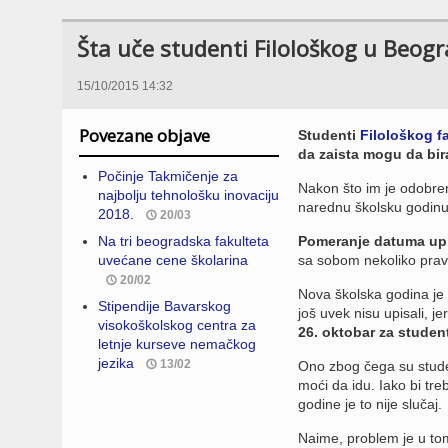
Šta uče studenti Filološkog u Beog
15/10/2015 14:32
Povezane objave
Studenti
Filološkog f
da zaista mogu da bi
Počinje Takmičenje za
Nakon što im je odobren
najbolju tehnološku inovaciju
narednu školsku godinu
2018.
20/03
Na tri beogradska fakulteta
Pomeranje datuma up
uvećane cene školarina
sa sobom nekoliko pravil
20/02
Nova školska godina je 
Stipendije Bavarskog
još uvek nisu upisali, j
visokoškolskog centra za
26. oktobar za studen
letnje kurseve nemačkog
jezika
13/02
Ono zbog čega su studen
moći da idu. Iako bi tr
godine je to nije slučaj.
Naime, problem je u tom