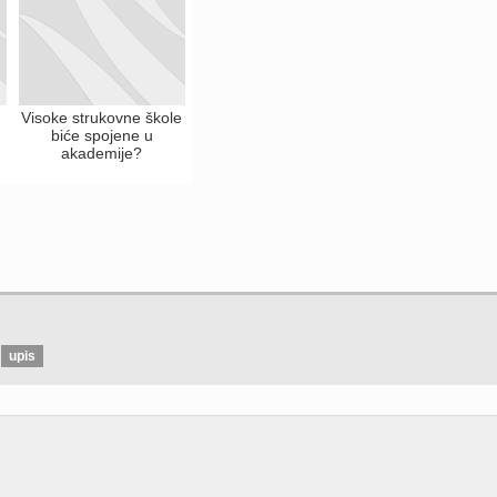
Visoke strukovne škole
biće spojene u
akademije?
upis