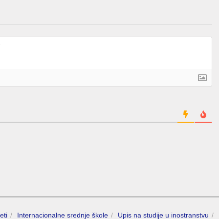
eti
Internacionalne srednje škole
Upis na studije u inostranstvu