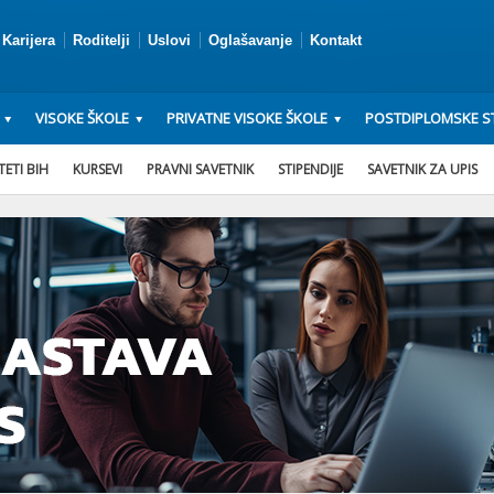
Karijera
Roditelji
Uslovi
Oglašavanje
Kontakt
VISOKE ŠKOLE
PRIVATNE VISOKE ŠKOLE
POSTDIPLOMSKE ST
ETI BIH
KURSEVI
PRAVNI SAVETNIK
STIPENDIJE
SAVETNIK ZA UPIS