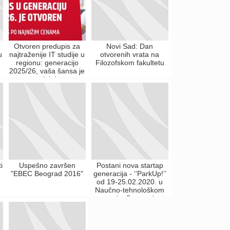
Otvoren predupis za
Novi Sad: Dan
u
najtraženije IT studije u
otvorenih vrata na
regionu: generacijo
Filozofskom fakultetu
2025/26, vaša šansa je
stigla!
i
Uspešno završen
Postani nova startap
"EBEC Beograd 2016"
generacija - ‘’ParkUp!’’
od 19-25.02.2020. u
Naučno-tehnološkom
parku Beograd