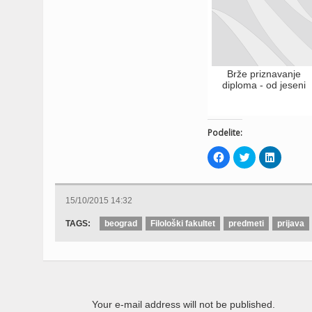
Brže priznavanje
diploma - od jeseni
Podelite:
Click
Click
Click
to
to
to
share
share
share
on
on
on
Facebook
Twitter
LinkedIn
(Opens
(Opens
(Opens
15/10/2015 14:32
in
in
in
new
new
new
window)
window)
window)
TAGS:
beograd
Filološki fakultet
predmeti
prijava
Your e-mail address will not be published.