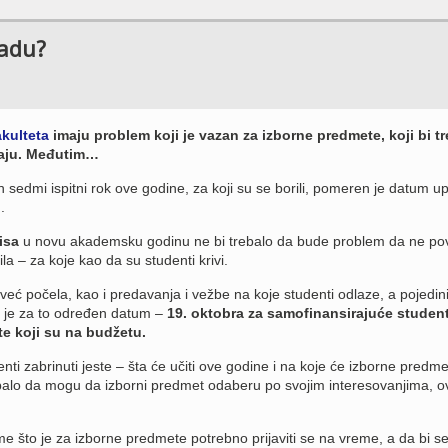
radu?
akulteta
imaju problem koji je vazan za izborne predmete, koji bi t
raju. Međutim…
 sedmi ispitni rok ove godine, za koji su se borili, pomeren je datum up
.
isa
u novu akademsku godinu ne bi trebalo da bude problem da ne pov
a – za koje kao da su studenti krivi.
već počela, kao i predavanja i vežbe na koje studenti odlaze, a pojedin
er je za to određen datum –
19. oktobra za samofinansirajuće student
te koji su na budžetu.
ti zabrinuti jeste – šta će učiti ove godine i na koje će izborne predme
ebalo da mogu da izborni predmet odaberu po svojim interesovanjima, o
e što je za izborne predmete potrebno prijaviti se na vreme, a da bi s