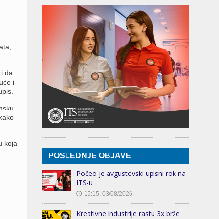
ata,
 i da
uće i
upis.
msku
 kako
u koja
POSLEDNJE OBJAVE
Počeo je avgustovski upisni rok na
ITS-u
15:15, 03/08/2026
🕔
Kreativne industrije rastu 3x brže