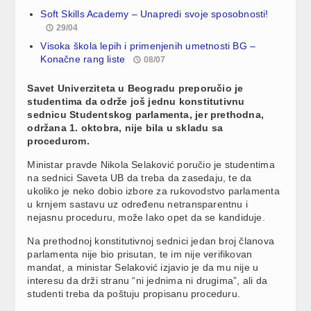
Soft Skills Academy – Unapredi svoje sposobnosti!
29/04
Visoka škola lepih i primenjenih umetnosti BG –
Konačne rang liste
08/07
Savet Univerziteta u Beogradu preporučio je
studentima da održe još jednu konstitutivnu
sednicu Studentskog parlamenta, jer prethodna,
održana 1. oktobra, nije bila u skladu sa
procedurom.
Ministar pravde Nikola Selaković poručio je studentima
na sednici Saveta UB da treba da zasedaju, te da
ukoliko je neko dobio izbore za rukovodstvo parlamenta
u krnjem sastavu uz određenu netransparentnu i
nejasnu proceduru, može lako opet da se kandiduje.
Na prethodnoj konstitutivnoj sednici jedan broj članova
parlamenta nije bio prisutan, te im nije verifikovan
mandat, a ministar Selaković izjavio je da mu nije u
interesu da drži stranu “ni jednima ni drugima”, ali da
studenti treba da poštuju propisanu proceduru.