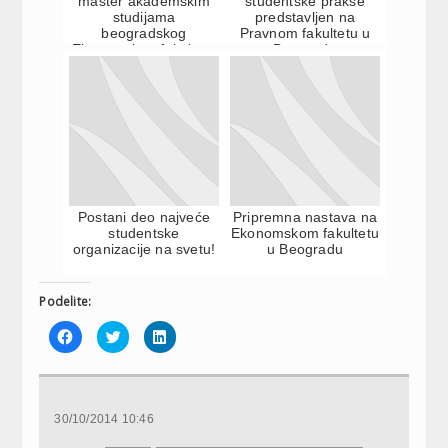
master akademskim
studentske prakse
studijama
predstavljen na
beogradskog
Pravnom fakultetu u
Ekonomskog fakulteta
Beogradu
Postani deo najveće
Pripremna nastava na
studentske
Ekonomskom fakultetu
organizacije na svetu!
u Beogradu
Podelite:
Click
Click
Click
to
to
to
share
share
share
on
on
on
Facebook
Twitter
LinkedIn
(Opens
(Opens
(Opens
in
in
in
new
new
new
30/10/2014 10:46
window)
window)
window)