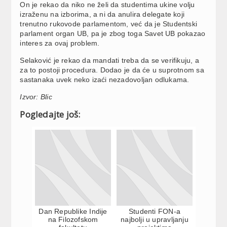
On je rekao da niko ne želi da studentima ukine volju
izraženu na izborima, a ni da anulira delegate koji
trenutno rukovode parlamentom, već da je Studentski
parlament organ UB, pa je zbog toga Savet UB pokazao
interes za ovaj problem.
Selaković je rekao da mandati treba da se verifikuju, a
za to postoji procedura. Dodao je da će u suprotnom sa
sastanaka uvek neko izaći nezadovoljan odlukama.
Izvor: Blic
Pogledajte još:
Dan Republike Indije
Studenti FON-a
na Filozofskom
najbolji u upravljanju