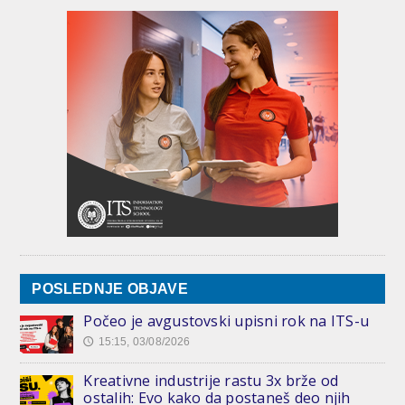
POSLEDNJE OBJAVE
Počeo je avgustovski upisni rok na ITS-u
15:15, 03/08/2026
🕔
Kreativne industrije rastu 3x brže od
ostalih: Evo kako da postaneš deo njih