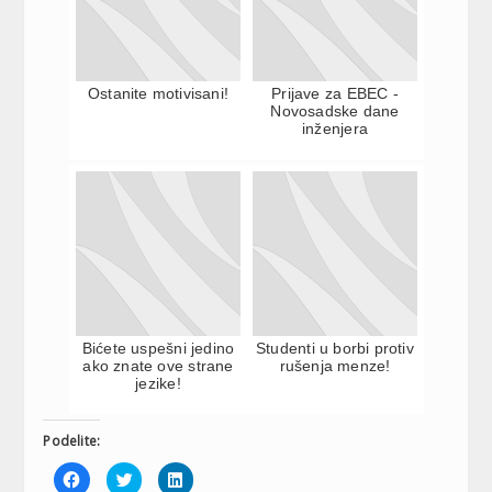
Ostanite motivisani!
Prijave za EBEC -
Novosadske dane
inženjera
Bićete uspešni jedino
Studenti u borbi protiv
ako znate ove strane
rušenja menze!
jezike!
Podelite:
Click
Click
Click
to
to
to