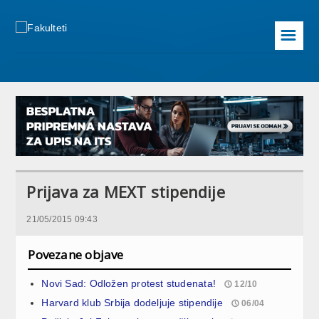
☰
Prijava za MEXT stipendije
21/05/2015 09:43
Povezane objave
Novi Sad: Odložen protest studenata!
12/10
Harvard klub Srbija dodeljuje stipendije
06/04