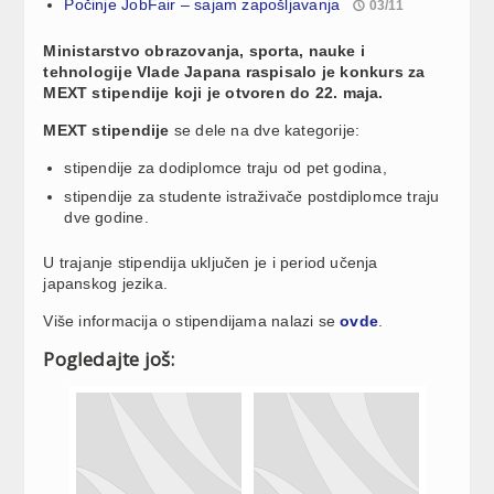
Počinje JobFair – sajam zapošljavanja
03/11
Ministarstvo obrazovanja, sporta, nauke i
tehnologije Vlade Japana raspisalo je konkurs za
MEXT stipendije koji je otvoren do 22. maja.
MEXT stipendije
se dele na dve kategorije:
stipendije za dodiplomce traju od pet godina,
stipendije za studente istraživače postdiplomce traju
dve godine.
U trajanje stipendija uključen je i period učenja
japanskog jezika.
Više informacija o stipendijama nalazi se
ovde
.
Pogledajte još: