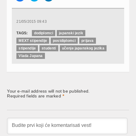
share
share
share
on
on
on
Facebook
Twitter
LinkedIn
(Opens
(Opens
(Opens
in
in
in
new
new
new
21/05/2015 09:43
window)
window)
window)
TAGS:
dodiplomci
japanski jezik
MEXT stipendije
postdiplomci
prijava
stipendije
studenti
učenje japanskog jezika
Vlada Japana
Your e-mail address will not be published.
Required fields are marked
*