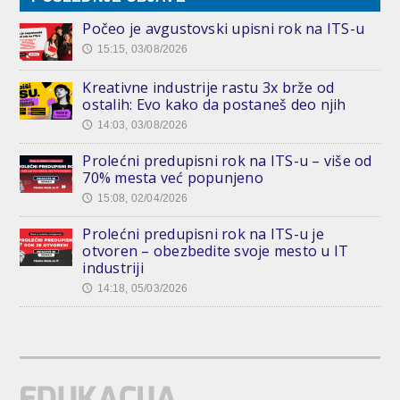
Počeo je avgustovski upisni rok na ITS-u
15:15, 03/08/2026
🕔
Kreativne industrije rastu 3x brže od
ostalih: Evo kako da postaneš deo njih
14:03, 03/08/2026
🕔
Prolećni predupisni rok na ITS-u – više od
70% mesta već popunjeno
15:08, 02/04/2026
🕔
Prolećni predupisni rok na ITS-u je
otvoren – obezbedite svoje mesto u IT
industriji
14:18, 05/03/2026
🕔