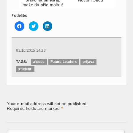
može da piše molbu!
Podelite:
Click
Click
Click
to
to
to
share
share
share
on
on
on
Facebook
Twitter
LinkedIn
(Opens
(Opens
(Opens
in
in
in
new
new
new
02/10/2015 14:23
window)
window)
window)
TAGS:
aiesec
Future Leaders
prijava
studenti
Your e-mail address will not be published.
Required fields are marked
*