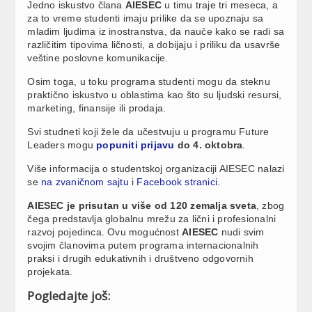
Jedno iskustvo člana
AIESEC
u timu traje tri meseca, a
za to vreme studenti imaju prilike da se upoznaju sa
mladim ljudima iz inostranstva, da nauče kako se radi sa
različitim tipovima ličnosti, a dobijaju i priliku da usavrše
veštine poslovne komunikacije.
Osim toga, u toku programa studenti mogu da steknu
praktično iskustvo u oblastima kao što su ljudski resursi,
marketing, finansije ili prodaja.
Svi studneti koji žele da učestvuju u programu Future
Leaders mogu
popuniti prijavu
do 4. oktobra
.
Više informacija o studentskoj organizaciji AIESEC nalazi
se
na zvaničnom sajtu
i
Facebook stranici
.
AIESEC je prisutan u više od 120 zemalja sveta
, zbog
čega predstavlja globalnu mrežu za lični i profesionalni
razvoj pojedinca. Ovu mogućnost
AIESEC
nudi svim
svojim članovima putem programa internacionalnih
praksi i drugih edukativnih i društveno odgovornih
projekata.
Pogledajte još: