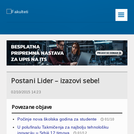
☰
Postani Lider – izazovi sebe!
02/10/2015 14:23
Povezane objave
Počinje nova školska godina za studente
01/10
U polufinalu Takmičenja za najbolju tehnološku
inovaciju u Srbiji 12 timova
01/12