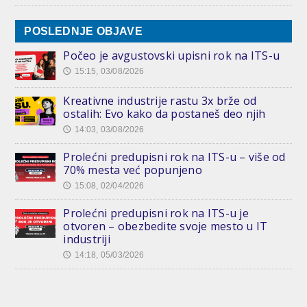
POSLEDNJE OBJAVE
Počeo je avgustovski upisni rok na ITS-u
15:15, 03/08/2026
🕔
Kreativne industrije rastu 3x brže od
ostalih: Evo kako da postaneš deo njih
14:03, 03/08/2026
🕔
Prolećni predupisni rok na ITS-u – više od
70% mesta već popunjeno
15:08, 02/04/2026
🕔
Prolećni predupisni rok na ITS-u je
otvoren – obezbedite svoje mesto u IT
industriji
14:18, 05/03/2026
🕔