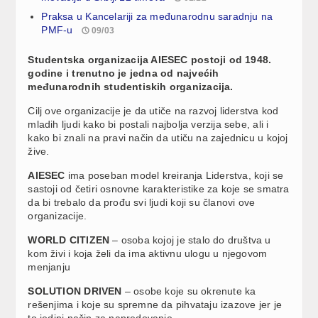
Praksa u Kancelariji za međunarodnu saradnju na
PMF-u
09/03
Studentska organizacija AIESEC postoji od 1948.
godine i trenutno je jedna od najvećih
međunarodnih studentiskih organizacija.
Cilj ove organizacije je da utiče na razvoj liderstva kod
mladih ljudi kako bi postali najbolja verzija sebe, ali i
kako bi znali na pravi način da utiču na zajednicu u kojoj
žive.
AIESEC
ima poseban model kreiranja Liderstva, koji se
sastoji od četiri osnovne karakteristike za koje se smatra
da bi trebalo da prođu svi ljudi koji su članovi ove
organizacije.
WORLD CITIZEN
– osoba kojoj je stalo do društva u
kom živi i koja želi da ima aktivnu ulogu u njegovom
menjanju
SOLUTION DRIVEN
– osobe koje su okrenute ka
rešenjima i koje su spremne da pihvataju izazove jer je
to jedini način za napredovanje