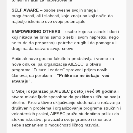
SELF AWARE
– osobe svesne svojih snaga i
mogućnosti, ali i slabosti, koje znaju na koji način da
najbolje iskoriste sve svoje potencijale
EMPOWERING OTHERS
– osobe koje su istinski lideri i
koji nikada ne brinu samo o sebi i svom napretku, nego
se trude da prepoznaju potrebe drugih i da pomognu i
drugima da ostvare svoje snove
Početak nove godine fakulteta predstavlja i vreme za
nove odluke, pa organizacija AIESEC, u okviru
programa “Future Leaders” sprovodi prijem novih
članova, sa porukom –
“Prilike se ne čekaju, već
stvaraju”
.
U Srbiji organizacija AIESEC postoji već 60 godina
i
stvara mlade ljude sposobne da pozitivno utiču na svoju
okolinu. Kroz aktivno uključivanje studenata u rešavanju
društvenih problema i organizovanje programa stručnih i
volonterskih praksi, AIESEC pruža studentima priliku da
steknu iskustvo, prevaziđu svoje granice i iznenade
sebe saznanjem o mogućnosti ličnog razvoja.