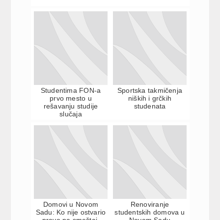
Studentima FON-a
Sportska takmičenja
prvo mesto u
niških i grčkih
rešavanju studije
studenata
slučaja
Domovi u Novom
Renoviranje
Sadu: Ko nije ostvario
studentskih domova u
pravo na smeštaj,
Novom Sadu