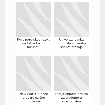
Kurs persijskog jezika
Univerzal banka
na Filozofskom
progutala stipendije
fakultetu
sat pre stečaja
Novi Sad: Uručene
Letnja stručna praksa
prve trojezične
za studente u
diplome
inostranstvu