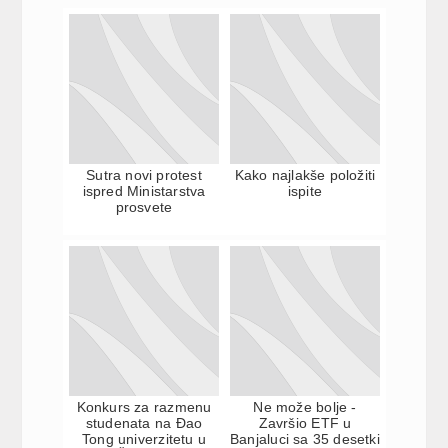
Sutra novi protest
Kako najlakše položiti
ispred Ministarstva
ispite
prosvete
Konkurs za razmenu
Ne može bolje -
studenata na Đao
Završio ETF u
Tong univerzitetu u
Banjaluci sa 35 desetki