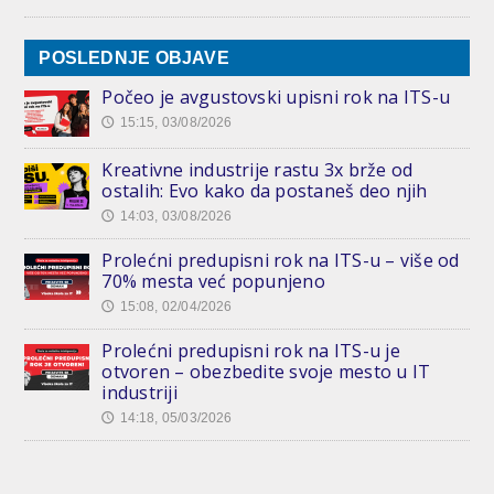
POSLEDNJE OBJAVE
Počeo je avgustovski upisni rok na ITS-u
15:15, 03/08/2026
🕔
Kreativne industrije rastu 3x brže od
ostalih: Evo kako da postaneš deo njih
14:03, 03/08/2026
🕔
Prolećni predupisni rok na ITS-u – više od
70% mesta već popunjeno
15:08, 02/04/2026
🕔
Prolećni predupisni rok na ITS-u je
otvoren – obezbedite svoje mesto u IT
industriji
14:18, 05/03/2026
🕔