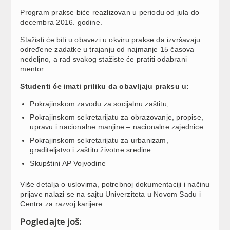
Program prakse biće reazlizovan u periodu od jula do
decembra 2016. godine.
Stažisti će biti u obavezi u okviru prakse da izvršavaju
određene zadatke u trajanju od najmanje 15 časova
nedeljno, a rad svakog stažiste će pratiti odabrani
mentor.
Studenti će imati priliku da obavljaju praksu u:
Pokrajinskom zavodu za socijalnu zaštitu,
Pokrajinskom sekretarijatu za obrazovanje, propise,
upravu i nacionalne manjine – nacionalne zajednice
Pokrajinskom sekretarijatu za urbanizam,
graditeljstvo i zaštitu životne sredine
Skupštini AP Vojvodine
Više detalja o uslovima, potrebnoj dokumentaciji i načinu
prijave nalazi se na sajtu Univerziteta u Novom Sadu i
Centra za razvoj karijere.
Pogledajte još: