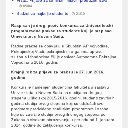
Vršac: Prijave za seminar “Mladi i preduzetništvo”
05/04
Budžet za najbolje studente
21/10
Raspisan je drugi poziv konkursa za Univerzitetski
program radne prakse za studente koji je raspisao
Univerzitet u Novom Sadu.
Radne prakse se obavljaju u Skupštini AP Vojvodine,
Pokrajinskoj Vladi, pokrajinskim organima uprave,
služba,a i fondocima čiji je osnivač Autonomna Pokrajina
Vojvodina u 2016. godini.
Krajnji rok za prijavu za praksu je 27. jun 2016.
godine.
Konkurs je namenjen studentima fakulteta u sastavu
Univerziteta u Novom Sadu na studijama drugog
stepena u školskoj 2015/2016. godini, studenti završnih
godina studija prvog stepena koji su odslušali sve
predmete predviđene studijskim programom i osobe
koje su završile studije prvog ili drugog stepena po
Zakonu o visokom obrazovanju u periodu od 1. januara
2014. godine do zaključenja konkursa.