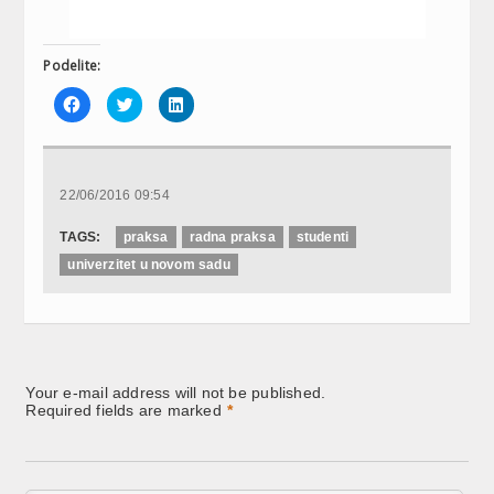
Podelite:
Click
Click
Click
to
to
to
share
share
share
on
on
on
Facebook
Twitter
LinkedIn
(Opens
(Opens
(Opens
in
in
in
new
new
new
22/06/2016 09:54
window)
window)
window)
TAGS:
praksa
radna praksa
studenti
univerzitet u novom sadu
Your e-mail address will not be published.
Required fields are marked
*