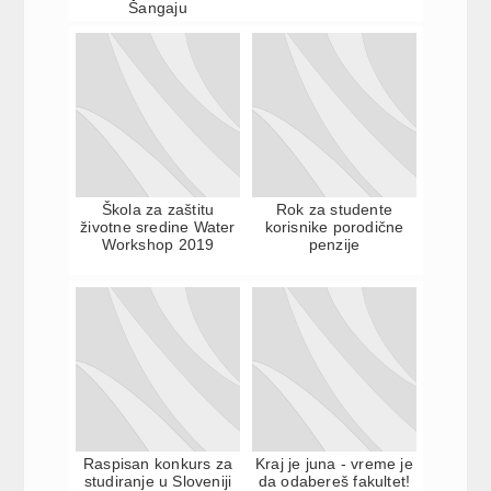
Šangaju
Škola za zaštitu
Rok za studente
životne sredine Water
korisnike porodične
Workshop 2019
penzije
Raspisan konkurs za
Kraj je juna - vreme je
studiranje u Sloveniji
da odabereš fakultet!