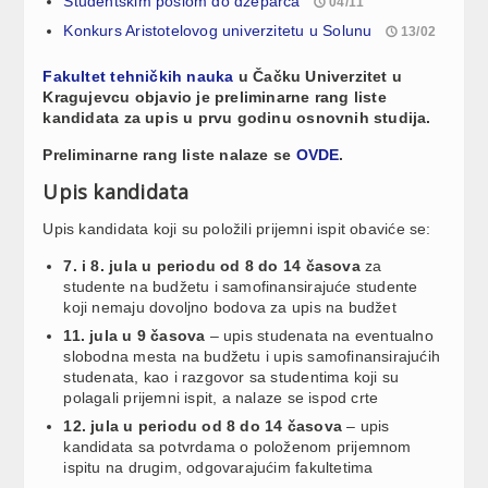
Studentskim poslom do džeparca
04/11
Konkurs Aristotelovog univerzitetu u Solunu
13/02
Fakultet tehničkih nauka
u Čačku Univerzitet u
Kragujevcu objavio je preliminarne rang liste
kandidata za upis u prvu godinu osnovnih studija.
Preliminarne rang liste nalaze se
OVDE
.
Upis kandidata
Upis kandidata koji su položili prijemni ispit obaviće se:
7. i 8. jula u periodu od 8 do 14 časova
za
studente na budžetu i samofinansirajuće studente
koji nemaju dovoljno bodova za upis na budžet
11. jula u 9 časova
– upis studenata na eventualno
slobodna mesta na budžetu i upis samofinansirajućih
studenata, kao i razgovor sa studentima koji su
polagali prijemni ispit, a nalaze se ispod crte
12. jula u periodu od 8 do 14 časova
– upis
kandidata sa potvrdama o položenom prijemnom
ispitu na drugim, odgovarajućim fakultetima