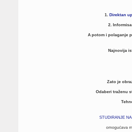
1.
Direktan up
2. Informis
A potom i polaganje p
Najnovija is
Zato je obr
Odaberi traženu st
Tehno
STUDIRANJE NA
omogućava ml