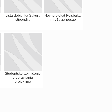
Lista dobitnika Sakura
Novi projekat Fejsbuka:
’
stipendija
mreža za posao
Studentsko takmičenje
u upravljanju
projektima