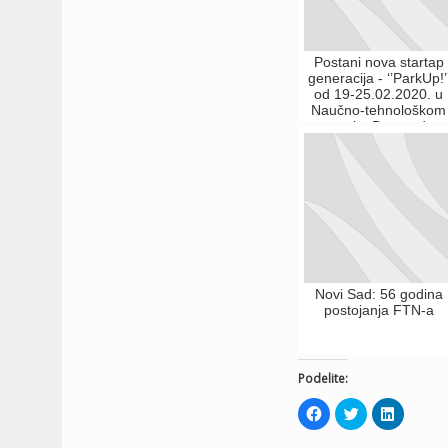
Postani nova startap
generacija - ‘’ParkUp!’
od 19-25.02.2020. u
Naučno-tehnološkom
parku Beograd
Novi Sad: 56 godina
postojanja FTN-a
Podelite:
Click
Click
Click
to
to
to
share
share
share
on
on
on