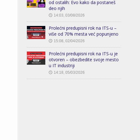
od ostalih: Evo kako da postaneš
deo njih
14:03, 03/08/2026
🕔
Prolećni predupisni rok na ITS-u –
više od 70% mesta već popunjeno
15:08, 02/04/2026
🕔
Prolećni predupisni rok na ITS-u je
otvoren – obezbedite svoje mesto
u IT industriji
14:18, 05/03/2026
🕔