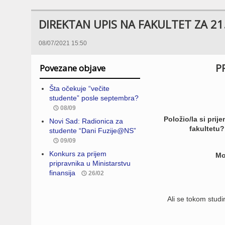
DIREKTAN UPIS NA FAKULTET ZA 21.
08/07/2021 15:50
P
Povezane objave
Šta očekuje “večite
studente” posle septembra?
08/09
Položio/la si prij
Novi Sad: Radionica za
fakultetu?
studente “Dani Fuzije@NS”
09/09
Konkurs za prijem
Mo
pripravnika u Ministarstvu
finansija
26/02
Ali se tokom studi