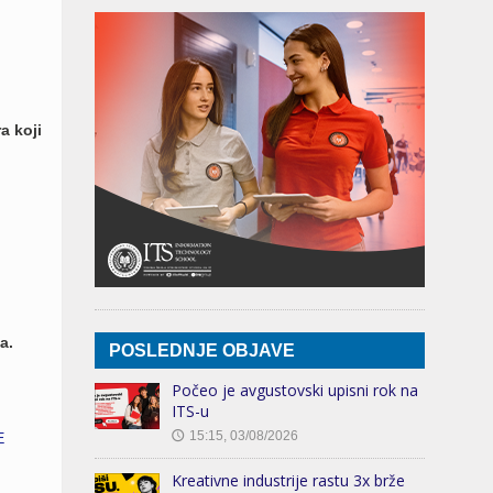
a koji
a.
POSLEDNJE OBJAVE
Počeo je avgustovski upisni rok na
ITS-u
15:15, 03/08/2026
E
🕔
Kreativne industrije rastu 3x brže