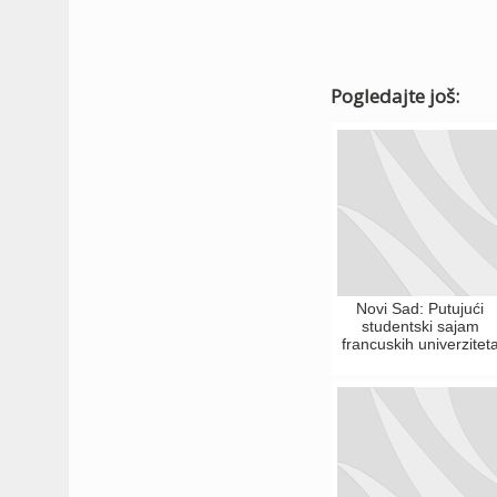
Pogledajte još:
Novi Sad: Putujući
studentski sajam
francuskih univerzitet