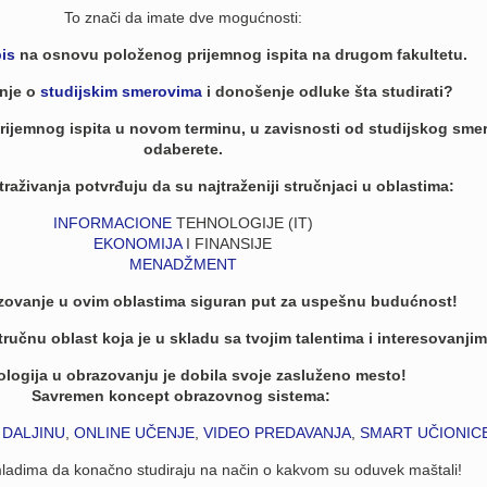
To znači da imate dve mogućnosti:
is
na osnovu položenog prijemnog ispita na drugom fakultetu.
anje o
studijskim smerovima
i donošenje odluke šta studirati?
rijemnog ispita u novom terminu, u zavisnosti od studijskog smer
odaberete.
traživanja potvrđuju da su najtraženiji stručnjaci u oblastima:
INFORMACIONE
TEHNOLOGIJE (IT)
EKONOMIJA
I FINANSIJE
MENADŽMENT
azovanje u ovim oblastima siguran put za uspešnu budućnost!
ručnu oblast koja je u skladu sa tvojim talentima i interesovanjim
logija u obrazovanju je dobila svoje zasluženo mesto!
Savremen koncept obrazovnog sistema:
 DALJINU
,
ONLINE UČENJE
,
VIDEO PREDAVANJA
,
SMART UČIONIC
adima da konačno studiraju na način o kakvom su oduvek maštali!