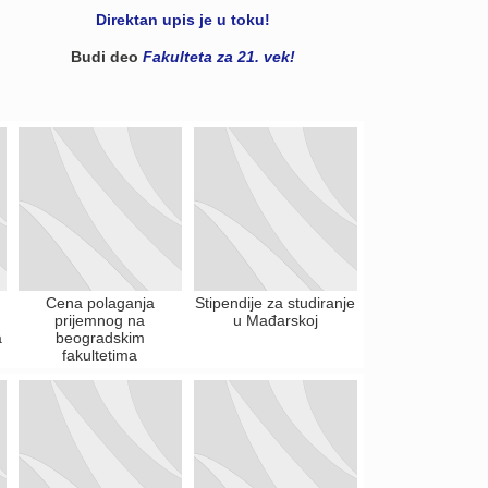
Direktan upis je u toku!
Budi deo
Fakulteta za 21. vek!
Cena polaganja
Stipendije za studiranje
prijemnog na
u Mađarskoj
a
beogradskim
fakultetima