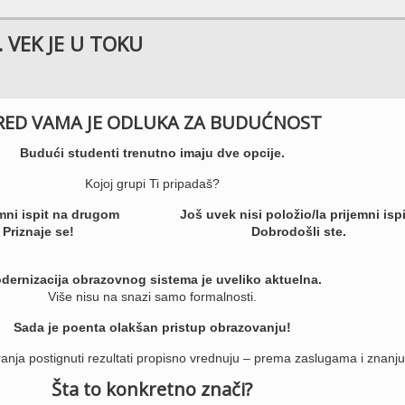
 VEK JE U TOKU
RED VAMA JE ODLUKA ZA BUDUĆNOST
Budući studenti trenutno imaju dve opcije.
Kojoj grupi Ti pripadaš?
emni ispit na drugom
Još uvek nisi položio/la prijemni isp
 Priznaje se!
Dobrodošli ste.
dernizacija obrazovnog sistema je uveliko aktuelna.
Više nisu na snazi samo formalnosti.
Sada je poenta olakšan pristup obrazovanju!
ranja postignuti rezultati propisno vrednuju – prema zaslugama i znanju
Šta to konkretno znači?