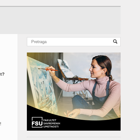
it?
!