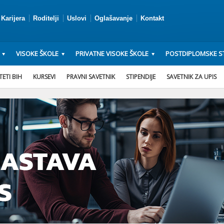
Karijera
Roditelji
Uslovi
Oglašavanje
Kontakt
VISOKE ŠKOLE
PRIVATNE VISOKE ŠKOLE
POSTDIPLOMSKE ST
ETI BIH
KURSEVI
PRAVNI SAVETNIK
STIPENDIJE
SAVETNIK ZA UPIS