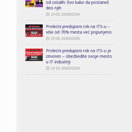
od ostalih: Evo kako da postaneš
deo njih
14:03, 03/08/2026
🕔
Prolećni predupisni rok na ITS-u –
više od 70% mesta već popunjeno
15:08, 02/04/2026
🕔
Prolećni predupisni rok na ITS-u je
otvoren – obezbedite svoje mesto
u IT industriji
14:18, 05/03/2026
🕔