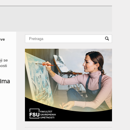
sve
i se
osti
vima