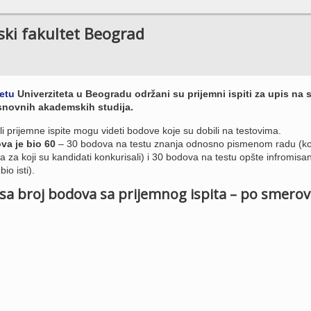
fski fakultet Beograd
etu
Univerziteta u Beogradu održani su prijemni ispiti za upis na 
snovnih akademskih studija.
li prijemne ispite mogu videti bodove koje su dobili na testovima.
va je bio 60
– 30 bodova na testu znanja odnosno pismenom radu (koj
 za koji su kandidati konkurisali) i 30 bodova na testu opšte infromisan
io isti).
 sa broj bodova sa prijemnog ispita – po smero