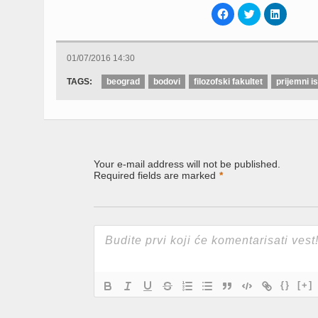
Click
Click
Click
to
to
to
share
share
share
on
on
on
Facebook
Twitter
LinkedIn
(Opens
(Opens
(Opens
01/07/2016 14:30
in
in
in
new
new
new
window)
window)
window)
TAGS:
beograd
bodovi
filozofski fakultet
prijemni is
Your e-mail address will not be published.
Required fields are marked
*
{}
[+]