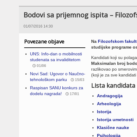
Bodovi sa prijemnog ispita – Filozo
01/07/2016 14:30
Povezane objave
Na
Filozofskom fakult
studijske programe o
UNS: Info-dan o mobilnosti
Kandidati koji su polaga
studenata sa invaliditetom
Maksimalan broj bodo
01/06
razlikovao po smerovima
Novi Sad: Ugovor o Naučno-
(koji je za sve kandidati b
tehnološkom parku
15/03
Lista kandidata
Raspisan SANU konkurs za
dodelu nagrada!
17/01
Andragogija
Arheologija
Istorija
Istorija umetnosti
Klasične nauke
Psihologija