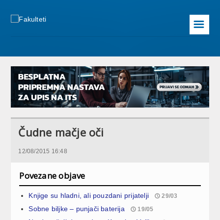
☰
Čudne mačje oči
12/08/2015 16:48
Povezane objave
Knjige su hladni, ali pouzdani prijatelji
29/03
Sobne biljke – punjači baterija
19/05