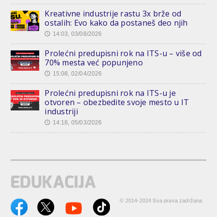
Kreativne industrije rastu 3x brže od
ostalih: Evo kako da postaneš deo njih
14:03, 03/08/2026
🕔
Prolećni predupisni rok na ITS-u – više od
70% mesta već popunjeno
15:08, 02/04/2026
🕔
Prolećni predupisni rok na ITS-u je
otvoren – obezbedite svoje mesto u IT
industriji
14:18, 05/03/2026
🕔
© 2014-2024 Sva prava zadržana.