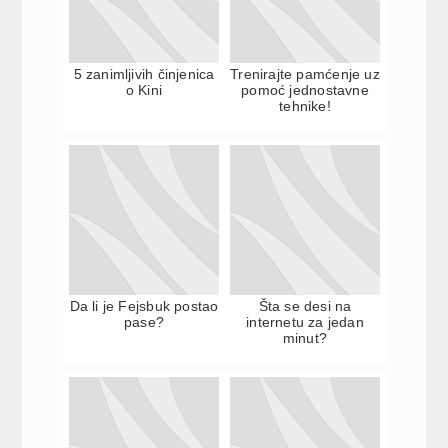
5 zanimljivih činjenica
Trenirajte pamćenje uz
o Kini
pomoć jednostavne
tehnike!
Da li je Fejsbuk postao
Šta se desi na
pase?
internetu za jedan
minut?