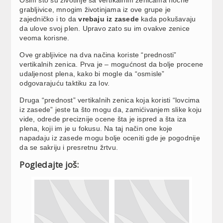
grabljivice, mnogim životinjama iz ove grupe je
zajedničko i to da
vrebaju iz zasede
kada pokušavaju
da ulove svoj plen. Upravo zato su im ovakve zenice
veoma korisne.
Ove grabljivice na dva načina koriste “prednosti”
vertikalnih zenica. Prva je – mogućnost da bolje procene
udaljenost plena, kako bi mogle da “osmisle”
odgovarajuću taktiku za lov.
Druga “prednost” vertikalnih zenica koja koristi “lovcima
iz zasede” jeste ta što mogu da, zamićivanjem slike koju
vide, odrede preciznije ocene šta je ispred a šta iza
plena, koji im je u fokusu. Na taj način one koje
napadaju iz zasede mogu bolje oceniti gde je pogodnije
da se sakriju i presretnu žrtvu.
Pogledajte još: