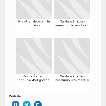
Pravilna ishrana = tri
Na današnji dan
obroka?
preminuo Jovan Dučić
Rio de Žaneiro
Na današnji dan
napunio 450 godina
preminuo Džejms Kuk
Podelite:
Click
Click
Click