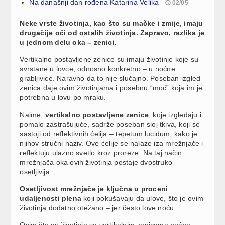
Na današnji dan rođena Katarina Velika
02/05
Neke vrste životinja, kao što su mačke i zmije, imaju
drugačije oči od ostalih životinja. Zapravo, razlika je
u jednom delu oka – zenici.
Vertikalno postavljene zenice su imaju životinje koje su
svrstane u lovce, odnosno konkretno – u noćne
grabljivice. Naravno da to nije slučajno. Poseban izgled
zenica daje ovim životinjama i posebnu “moć” koja im je
potrebna u lovu po mraku.
Naime,
vertikalno postavljene zenice
, koje izgledaju i
pomalo zastrašujuće, sadrže poseban sloj tkiva, koji se
sastoji od reflektivnih ćelija – tepetum lucidum, kako je
njihov stručni naziv. Ove ćelije se nalaze iza mrežnjače i
reflektuju ulazno svetlo kroz proreze. Na taj način
mrežnjača oka ovih životinja postaje dvostruko
osetljivija.
Osetljivost mrežnjače je ključna u proceni
udaljenosti plena
koji pokušavaju da ulove, što je ovim
životinja dodatno otežano – jer često love noću.
Osim što su životinje sa vertikalnim zenicama noćne