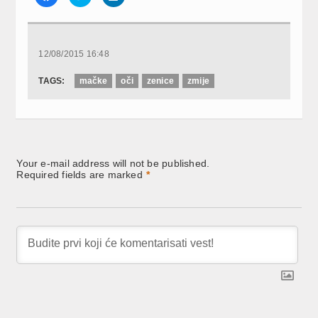
to
to
to
share
share
share
on
on
on
Facebook
Twitter
LinkedIn
(Opens
(Opens
(Opens
in
in
in
new
new
new
12/08/2015 16:48
window)
window)
window)
TAGS:
mačke
oči
zenice
zmije
Your e-mail address will not be published.
Required fields are marked
*