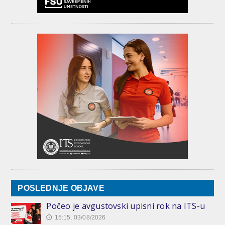
POSLEDNJE OBJAVE
Počeo je avgustovski upisni rok na ITS-u
15:15, 03/08/2026
🕔