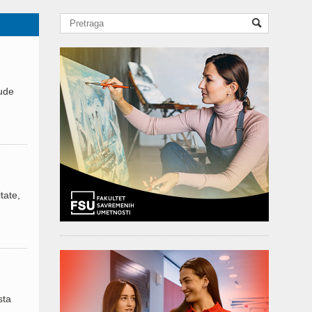
rude
tate,
sta