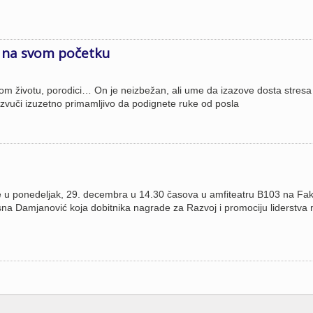
eh na svom početku
nom životu, porodici… On je neizbežan, ali ume da izazove dosta stresa 
vuči izuzetno primamljivo da podignete ruke od posla
e u ponedeljak, 29. decembra u 14.30 časova u amfiteatru B103 na Fak
sna Damjanović koja dobitnika nagrade za Razvoj i promociju liderstva