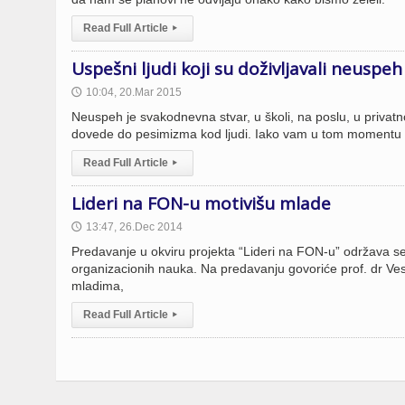
Read Full Article
▸
Uspešni ljudi koji su doživljavali neusp
10:04, 20.Mar 2015
🕔
Neuspeh je svakodnevna stvar, u školi, na poslu, u privat
dovede do pesimizma kod ljudi. Iako vam u tom momentu z
Read Full Article
▸
Lideri na FON-u motivišu mlade
13:47, 26.Dec 2014
🕔
Predavanje u okviru projekta “Lideri na FON-u” održava s
organizacionih nauka. Na predavanju govoriće prof. dr Ve
mladima,
Read Full Article
▸