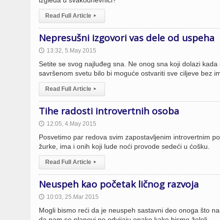
izgleda u svakodnevnici?
Read Full Article
▸
Nepresušni izgovori vas dele od uspeha
13:32, 5.May 2015
🕔
Setite se svog najluđeg sna. Ne onog sna koji dolazi kada s
savršenom svetu bilo bi moguće ostvariti sve ciljeve bez i
Read Full Article
▸
Tihe radosti introvertnih osoba
12:05, 4.May 2015
🕔
Posvetimo par redova svim zapostavljenim introvertnim po
žurke, ima i onih koji lude noći provode sedeći u ćošku.
Read Full Article
▸
Neuspeh kao početak ličnog razvoja
10:03, 25.Mar 2015
🕔
Mogli bismo reći da je neuspeh sastavni deo onoga što nas 
da nam se planovi ne odvijaju onako kako bismo želeli.