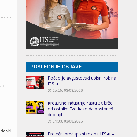
POSLEDNJE OBJAVE
Počeo je avgustovski upisni rok na
ITS-u
 i
15:15, 03/08/2026
🕔
Kreativne industrije rastu 3x brže
od ostalih: Evo kako da postaneš
deo njih
14:03, 03/08/2026
🕔
desiti
Prolećni predupisni rok na ITS-u –