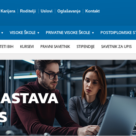
Karijera
Roditelji
Uslovi
Oglašavanje
Kontakt
VISOKE ŠKOLE
PRIVATNE VISOKE ŠKOLE
POSTDIPLOMSKE ST
ETI BIH
KURSEVI
PRAVNI SAVETNIK
STIPENDIJE
SAVETNIK ZA UPIS