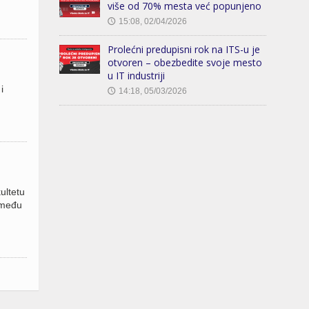
više od 70% mesta već popunjeno
15:08, 02/04/2026
🕔
Prolećni predupisni rok na ITS-u je
otvoren – obezbedite svoje mesto
u IT industriji
i
14:18, 05/03/2026
🕔
ultetu
 među