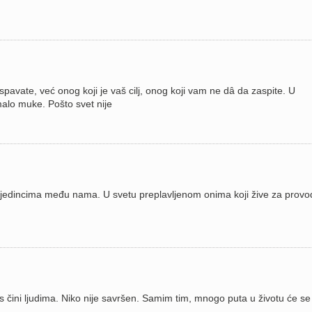
pavate, već onog koji je vaš cilj, onog koji vam ne dâ da zaspite. U
malo muke. Pošto svet nije
jedincima među nama. U svetu preplavljenom onima koji žive za provod
čini ljudima. Niko nije savršen. Samim tim, mnogo puta u životu će se 