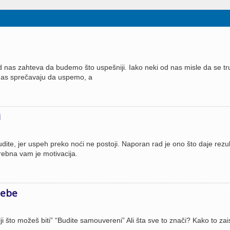
od nas zahteva da budemo što uspešniji. Iako neki od nas misle da se t
 nas sprečavaju da uspemo, a
i
udite, jer uspeh preko noći ne postoji. Naporan rad je ono što daje rezul
trebna vam je motivacija.
sebe
i što možeš biti” “Budite samouvereni” Ali šta sve to znači? Kako to zai