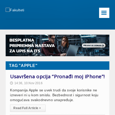
☰
TAG "APPLE"
Usavršena opcija “Pronađi moj iPhone”!
14:36, 10.Nov 2016
🕔
Kompanija Apple se uvek trudi da svoje korisnike ne
izneveri ni u kom smislu. Bezbednost i sigurnost koju
omogućava svakodnevno unapređuje.
Read Full Article
▸