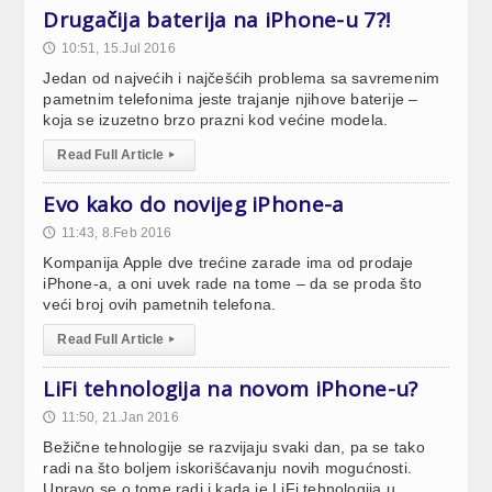
Drugačija baterija na iPhone-u 7?!
10:51, 15.Jul 2016
🕔
Jedan od najvećih i najčešćih problema sa savremenim
pametnim telefonima jeste trajanje njihove baterije –
koja se izuzetno brzo prazni kod većine modela.
Read Full Article
▸
Evo kako do novijeg iPhone-a
11:43, 8.Feb 2016
🕔
Kompanija Apple dve trećine zarade ima od prodaje
iPhone-a, a oni uvek rade na tome – da se proda što
veći broj ovih pametnih telefona.
Read Full Article
▸
LiFi tehnologija na novom iPhone-u?
11:50, 21.Jan 2016
🕔
Bežične tehnologije se razvijaju svaki dan, pa se tako
radi na što boljem iskorišćavanju novih mogućnosti.
Upravo se o tome radi i kada je LiFi tehnologija u