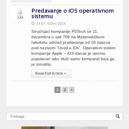
Predavanje o iOS operativnom
sistemu
14:57, 9.Dec 2014
🕔
Stručnjaci kompanije PSTech će 11.
decembra u sali 708 na Matematičkom
fakultetu održati predavanje od 18 časova
pod nazivom “Uvod u iOs”. Operativni sistem
kompanije Apple – iOS danas je veoma
popularan iako služi samo kompaniji koja ga
je izmislila.
Read Full Article
▸
1
2
▸