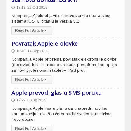
13:18, 22.Oct 2015
🕔
Kompanija Apple objavila je novu verziju operativnog
sistema iOS. U pitanju je verzija 9.1.
Read Full Article
▸
Povratak Apple e-olovke
10:40, 14.Sep 2015
🕔
Kompanija Apple priprema povratak elektronske olovke
(e-olovke) koja bi trebalo da bude ponuđena kao opcija
za novi profesionalni tablet – iPad pro.
Read Full Article
▸
Apple prevodi glas u SMS poruku
12:29, 6.Aug 2015
🕔
Kompanija Apple ima u planu da unapredi mobilnu
komunikaciju, tako što će ponuditi svojim korisnicima
nove opcije.
Read Full Article
▸