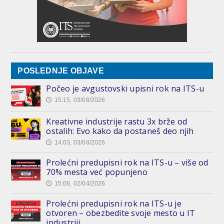
POSLEDNJE OBJAVE
Počeo je avgustovski upisni rok na ITS-u
15:15, 03/08/2026
🕔
Kreativne industrije rastu 3x brže od
ostalih: Evo kako da postaneš deo njih
14:03, 03/08/2026
🕔
Prolećni predupisni rok na ITS-u – više od
70% mesta već popunjeno
15:08, 02/04/2026
🕔
Prolećni predupisni rok na ITS-u je
otvoren – obezbedite svoje mesto u IT
industriji