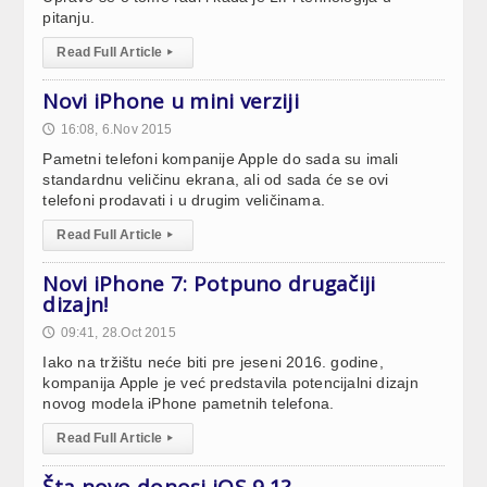
pitanju.
Read Full Article
▸
Novi iPhone u mini verziji
16:08, 6.Nov 2015
🕔
Pametni telefoni kompanije Apple do sada su imali
standardnu veličinu ekrana, ali od sada će se ovi
telefoni prodavati i u drugim veličinama.
Read Full Article
▸
Novi iPhone 7: Potpuno drugačiji
dizajn!
09:41, 28.Oct 2015
🕔
Iako na tržištu neće biti pre jeseni 2016. godine,
kompanija Apple je već predstavila potencijalni dizajn
novog modela iPhone pametnih telefona.
Read Full Article
▸
Šta novo donosi iOS 9.1?