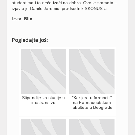
studentima i to neće izaći na dobro. Ovo je sramota –
izjavio je Danilo Jeremić, predsednik SKONUS-a.
Izvor:
Blic
Pogledajte još:
Stipendije za studije u
"Karijera u farmaciji"
inostranstvu
na Farmaceutskom
fakultetu u Beogradu