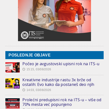
POSLEDNJE OBJAVE
Počeo je avgustovski upisni rok na ITS-u
15:15, 03/08/2026
🕔
Kreativne industrije rastu 3x brže od
ostalih: Evo kako da postaneš deo njih
14:03, 03/08/2026
🕔
Prolećni predupisni rok na ITS-u – više od
70% mesta već popunjeno