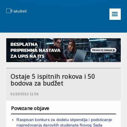
☰
Ostaje 5 ispitnih rokova i 50
bodova za budžet
01/10/2013 11:56
Povezane objave
Raspisan konkurs za dodelu stipendija i podsticanje
napredovanja darovitih studenata Novog Sada