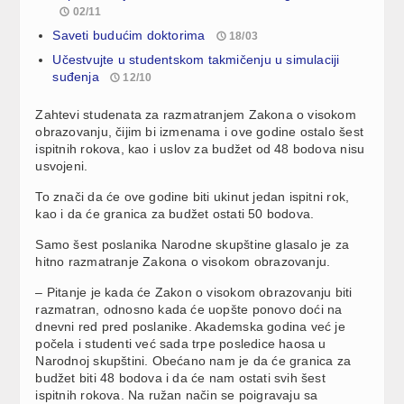
02/11
Saveti budućim doktorima
18/03
Učestvujte u studentskom takmičenju u simulaciji
suđenja
12/10
Zahtevi studenata za razmatranjem Zakona o visokom
obrazovanju, čijim bi izmenama i ove godine ostalo šest
ispitnih rokova, kao i uslov za budžet od 48 bodova nisu
usvojeni.
To znači da će ove godine biti ukinut jedan ispitni rok,
kao i da će granica za budžet ostati 50 bodova.
Samo šest poslanika Narodne skupštine glasalo je za
hitno razmatranje Zakona o visokom obrazovanju.
– Pitanje je kada će Zakon o visokom obrazovanju biti
razmatran, odnosno kada će uopšte ponovo doći na
dnevni red pred poslanike. Akademska godina već je
počela i studenti već sada trpe posledice haosa u
Narodnoj skupštini. Obećano nam je da će granica za
budžet biti 48 bodova i da će nam ostati svih šest
ispitnih rokova. Na ružan način se poigravaju sa