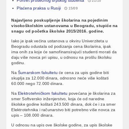
Portret prosečnog srpskog studenta
21/10
Plaćena praksa u Rusiji
15/09
Najavljeno poskupljenje školarina na pojedinim
visokoškolskim ustanovama u Beogradu, stupiće na
snagu od početka školske 2015/2016. godine.
Iako je ipak većina ustanova u okviru Univerziteta u
Beogradu odustala od podizanja cena školarina, ipak
ima onih za koje će samofinansirajući studenti morati da
daju više novca pri upisu, u odnosu na prošlu školsku
godinu.
Na
Šumarskom fakultetu
će cena za upis godine biti
skuplja za 12.000 dinara, odnosno neće više koštati
60.000 nego 72.000 dinara.
Na
Elektrotehničkom fakultetu
povećana je školarina za
smer Softversko inženjerstvo, koja će od naredne
školske godine koštati 243.500 dinara, dok će i za smer
Elektrotehnika i računarstvo biti potrebno više novca za
upis – 108.000 dinara.
U odnosu na upis ove školske godine, za upis školske