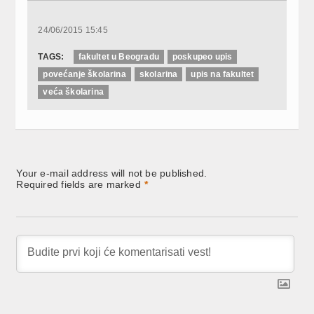
Facebook
Twitter
LinkedIn
(Opens
(Opens
(Opens
in
in
in
new
new
new
24/06/2015 15:45
window)
window)
window)
TAGS:
fakultet u Beogradu
poskupeo upis
povećanje školarina
skolarina
upis na fakultet
veća školarina
Your e-mail address will not be published.
Required fields are marked
*