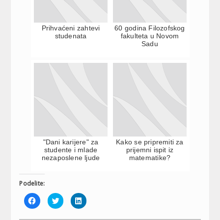
Prihvaćeni zahtevi
60 godina Filozofskog
studenata
fakulteta u Novom
Sadu
"Dani karijere" za
Kako se pripremiti za
studente i mlade
prijemni ispit iz
nezaposlene ljude
matematike?
Podelite:
Click
Click
Click
to
to
to
share
share
share
on
on
on