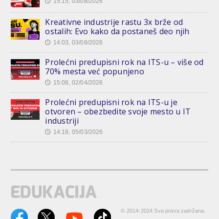
15:15, 03/08/2026
🕔
Kreativne industrije rastu 3x brže od
ostalih: Evo kako da postaneš deo njih
14:03, 03/08/2026
🕔
Prolećni predupisni rok na ITS-u – više od
70% mesta već popunjeno
15:08, 02/04/2026
🕔
Prolećni predupisni rok na ITS-u je
otvoren – obezbedite svoje mesto u IT
industriji
14:18, 05/03/2026
🕔
© 2014-2024 Sva prava zadržana.