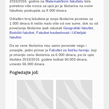
2015/2016. godine na
Matematičkom fakultetu
biće
potrebno više novca za upis jer je školarina na ovom
fakultetu poskupela za 9.000 dinara.
Određen broj fakulteta je svoje školarine povećao za
1.000 dinara ili nešto malo više od ove sume, dok su od
povećanja školarine ipak odustali
Geografski fakultet
,
Biološki fakultet
,
Fakultet bezbednosti
i
Učiteljski
fakultet
.
Da se cene školarina nisu samo povećale nego i
smanjile, jedini primer je
Fakultet za fizičku hemiju
, koji
je smanjio cenu školarina za 6.000 dinara, pa će upis
školske 2015/2016. godine koštati 60.000 dinara,
umesto 66.000 dinara.
Pogledajte još: