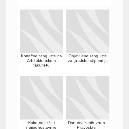
Konačne rang liste na
Objavljene rang liste
Arhitektonskom
za gradske stipendije
fakultetu
Kako najbrže i
Dan otvorenih vrata -
najjednostavnije
Pravoslavni