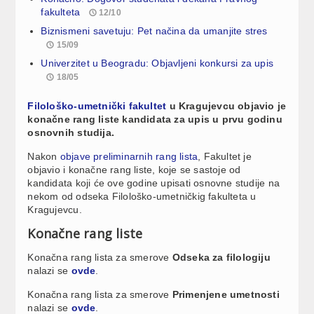
fakulteta
12/10
Biznismeni savetuju: Pet načina da umanjite stres
15/09
Univerzitet u Beogradu: Objavljeni konkursi za upis
18/05
Filološko-umetnički fakultet
u Kragujevcu objavio je
konačne rang liste kandidata za upis u prvu godinu
osnovnih studija.
Nakon
objave preliminarnih rang lista
, Fakultet je
objavio i konačne rang liste, koje se sastoje od
kandidata koji će ove godine upisati osnovne studije na
nekom od odseka Filološko-umetničkig fakulteta u
Kragujevcu.
Konačne rang liste
Konačna rang lista za smerove
Odseka za filologiju
nalazi se
ovde
.
Konačna rang lista za smerove
Primenjene umetnosti
nalazi se
ovde
.