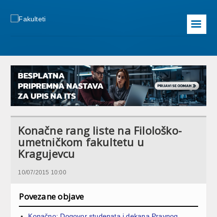
☰
Konačne rang liste na Filološko-
umetničkom fakultetu u
Kragujevcu
10/07/2015 10:00
Povezane objave
Konačno: Dogovor studenata i dekana Pravnog