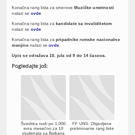
Konačna rang lista za smerove
Muzičke umetnosti
nalazi se
ovde
.
Konačna rang lista za
kandidate sa invaliditetom
nalazi se
ovde
.
Konačna rang lista za
pripadnike romske nacionalne
manjine
nalazi se
ovde
.
Upis se odražava 10. jula od 9 do 14 časova.
Pogledajte još:
Švedska nudi po 1.000
FF UNS: Objavljene
evra mesečno za 10
preliminarne rang liste
studenata sa Balkana