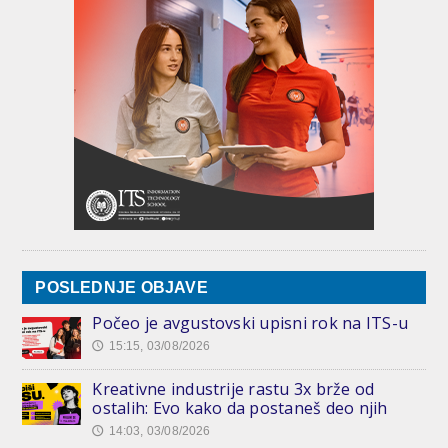
POSLEDNJE OBJAVE
Počeo je avgustovski upisni rok na ITS-u
15:15, 03/08/2026
🕔
Kreativne industrije rastu 3x brže od
ostalih: Evo kako da postaneš deo njih
14:03, 03/08/2026
🕔