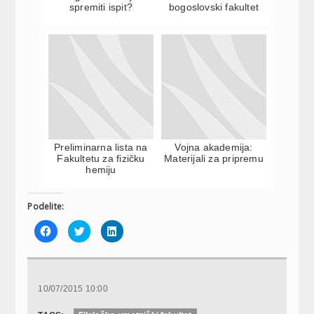
spremiti ispit?
bogoslovski fakultet
Preliminarna lista na
Vojna akademija:
Fakultetu za fizičku
Materijali za pripremu
hemiju
Podelite:
Click
Click
Click
to
to
to
share
share
share
on
on
on
Facebook
Twitter
LinkedIn
(Opens
(Opens
(Opens
in
in
in
new
new
new
10/07/2015 10:00
window)
window)
window)