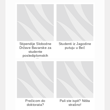
Stipendije Slobodne
Studenti iz Jagodine
Države Bavarske za
putuju u Beč
studente
poslediplomskih
studija
Prečicom do
Pali ste ispit? Ništa
doktorata?
strašno!