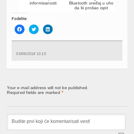
informisanosti
Bluetooth uređaj u uho
da bi prošao ispit
Podelite:
Click
Click
Click
to
to
to
share
share
share
on
on
on
Facebook
Twitter
LinkedIn
(Opens
(Opens
(Opens
in
in
in
new
new
new
03/09/2018 10:10
window)
window)
window)
Your e-mail address will not be published.
Required fields are marked
*