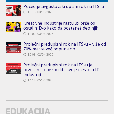
Počeo je avgustovski upisni rok na ITS-u
15:15, 03/08/2026
🕔
Kreativne industrije rastu 3x brže od
ostalih: Evo kako da postaneš deo njih
14:03, 03/08/2026
🕔
Prolećni predupisni rok na ITS-u – više od
70% mesta već popunjeno
15:08, 02/04/2026
🕔
Prolećni predupisni rok na ITS-u je
otvoren – obezbedite svoje mesto u IT
industriji
14:18, 05/03/2026
🕔