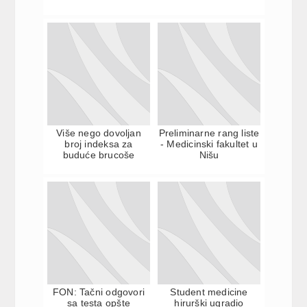
Više nego dovoljan
Preliminarne rang liste
broj indeksa za
- Medicinski fakultet u
buduće brucoše
Nišu
FON: Tačni odgovori
Student medicine
sa testa opšte
hirurški ugradio