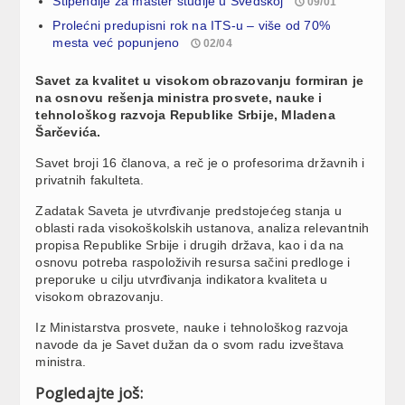
Stipendije za master studije u Švedskoj
09/01
Prolećni predupisni rok na ITS-u – više od 70%
mesta već popunjeno
02/04
Savet za kvalitet u visokom obrazovanju formiran je
na osnovu rešenja ministra prosvete, nauke i
tehnološkog razvoja Republike Srbije, Mladena
Šarčevića.
Savet broji 16 članova, a reč je o profesorima državnih i
privatnih fakulteta.
Zadatak Saveta je utvrđivanje predstojećeg stanja u
oblasti rada visokoškolskih ustanova, analiza relevantnih
propisa Republike Srbije i drugih država, kao i da na
osnovu potreba raspoloživih resursa sačini predloge i
preporuke u cilju utvrđivanja indikatora kvaliteta u
visokom obrazovanju.
Iz Ministarstva prosvete, nauke i tehnološkog razvoja
navode da je Savet dužan da o svom radu izveštava
ministra.
Pogledajte još: