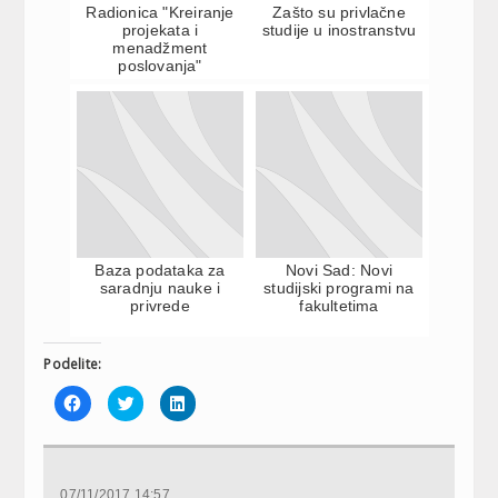
Radionica "Kreiranje
Zašto su privlačne
projekata i
studije u inostranstvu
menadžment
poslovanja"
Baza podataka za
Novi Sad: Novi
saradnju nauke i
studijski programi na
privrede
fakultetima
Podelite:
Click
Click
Click
to
to
to
share
share
share
on
on
on
Facebook
Twitter
LinkedIn
(Opens
(Opens
(Opens
in
in
in
new
new
new
07/11/2017 14:57