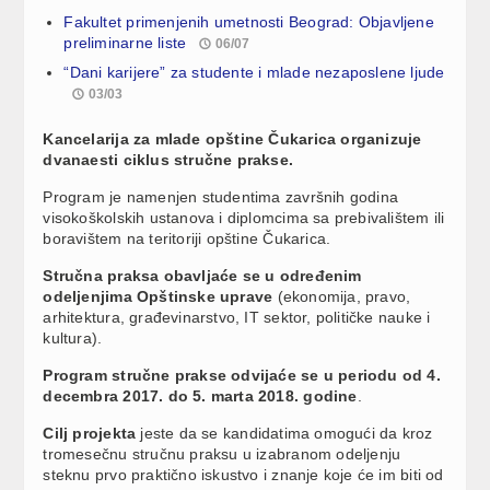
Fakultet primenjenih umetnosti Beograd: Objavljene
preliminarne liste
06/07
“Dani karijere” za studente i mlade nezaposlene ljude
03/03
Kancelarija za mlade opštine Čukarica organizuje
dvanaesti ciklus stručne prakse.
Program je namenjen studentima završnih godina
visokoškolskih ustanova i diplomcima sa prebivalištem ili
boravištem na teritoriji opštine Čukarica.
Stručna praksa obavljaće se u određenim
odeljenjima Opštinske uprave
(ekonomija, pravo,
arhitektura, građevinarstvo, IT sektor, političke nauke i
kultura).
Program stručne prakse odvijaće se u periodu od 4.
decembra 2017. do 5. marta 2018. godine
.
Cilj projekta
jeste da se kandidatima omogući da kroz
tromesečnu stručnu praksu u izabranom odeljenju
steknu prvo praktično iskustvo i znanje koje će im biti od