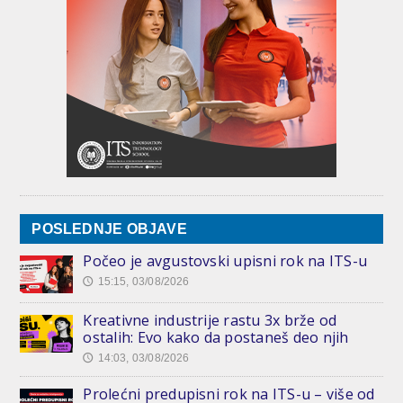
POSLEDNJE OBJAVE
Počeo je avgustovski upisni rok na ITS-u
15:15, 03/08/2026
🕔
Kreativne industrije rastu 3x brže od
ostalih: Evo kako da postaneš deo njih
14:03, 03/08/2026
🕔
Prolećni predupisni rok na ITS-u – više od