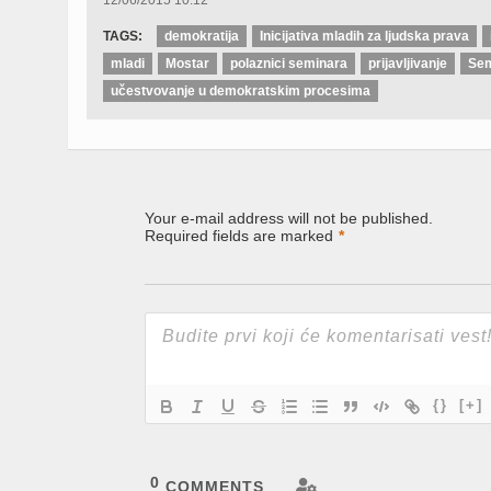
12/06/2015 10:12
in
in
in
new
new
new
window)
window)
window)
TAGS:
demokratija
Inicijativa mladih za ljudska prava
mladi
Mostar
polaznici seminara
prijavljivanje
Sem
učestvovanje u demokratskim procesima
Your e-mail address will not be published.
Required fields are marked
*
{}
[+]
0
COMMENTS