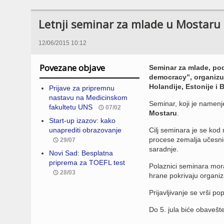
Letnji seminar za mlade u Mostaru
12/06/2015 10:12
Povezane objave
Seminar za mlade, pod
democracy”, organizuje
Holandije, Estonije i 
Prijave za pripremnu
nastavu na Medicinskom
Seminar, koji je namen
fakultetu UNS
07/02
Mostaru
.
Start-up izazov: kako
unaprediti obrazovanje
Cilj seminara je se kod 
procese zemalja učesnica,
29/07
saradnje.
Novi Sad: Besplatna
priprema za TOEFL test
Polaznici seminara mora
28/03
hrane pokrivaju organiza
Prijavljivanje se vrši 
Do 5. jula biće obavešte