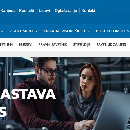
Karijera
Roditelji
Uslovi
Oglašavanje
Kontakt
VISOKE ŠKOLE
PRIVATNE VISOKE ŠKOLE
POSTDIPLOMSKE ST
ETI BIH
KURSEVI
PRAVNI SAVETNIK
STIPENDIJE
SAVETNIK ZA UPIS