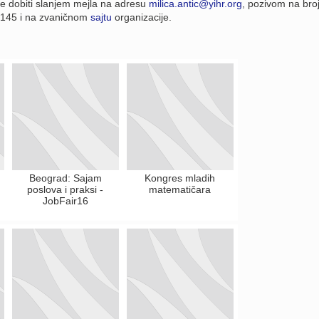
e dobiti slanjem mejla na adresu
milica.antic@yihr.org
, pozivom na bro
 145 i na zvaničnom
sajtu
organizacije.
Beograd: Sajam
Kongres mladih
poslova i praksi -
matematičara
JobFair16