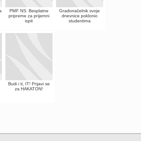
a
PMF NS: Besplatne
Gradonačelnik svoje
pripreme za prijemni
dnevnice poklonio
ispit
studentima
Budi i ti, IT! Prijavi se
za HAKATON!