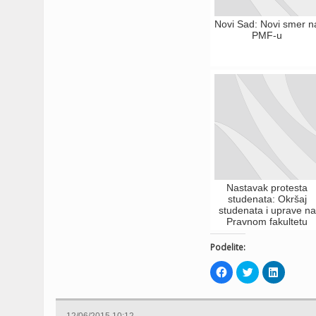
Novi Sad: Novi smer n
PMF-u
Nastavak protesta
studenata: Okršaj
studenata i uprave na
Pravnom fakultetu
Podelite:
Click
Click
Click
to
to
to
share
share
share
on
on
on
Facebook
Twitter
LinkedIn
(Opens
(Opens
(Opens