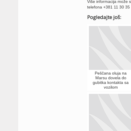
Više informacija može s
telefona +381 11 30 35
Pogledajte još:
Peščana oluja na
Marsu dovela do
gubitka kontakta sa
vozilom