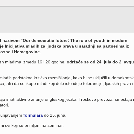
 nazivom “Our democratic future: The role of youth in modern
 Inicijativa mladih za ljudska prava u saradnji sa partnerima iz
Bosne i Hercegovine.
jen mladima između 16 i 26 godine,
održaće se od 24. jula do 2. avgu
mladih podstakne kritičko razmišljanje, kako bi se uključili u demokrats
 ali i da se ikupe mladi koji dele iste ideje tolerancije, ljudskih prava i
ju imati aktivno znanje engleskog jezika. Troškove prevoza, smeštaja i
tori.
popunjavanjem
formulara
do 25. juna.
ni svi koji su primljeni na seminar.