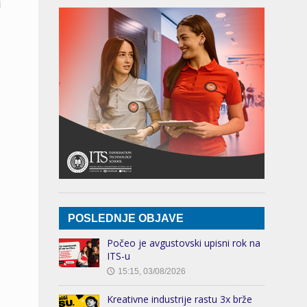
j
POSLEDNJE OBJAVE
Počeo je avgustovski upisni rok na
ITS-u
15:15, 03/08/2026
🕔
Kreativne industrije rastu 3x brže