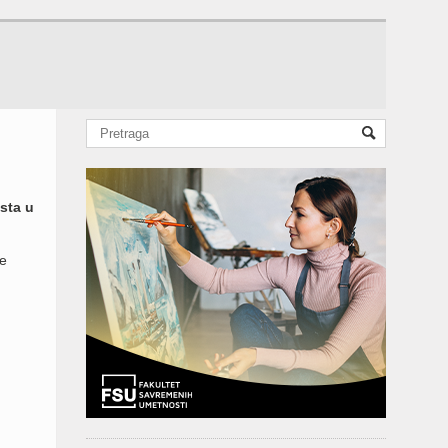
sta u
ke