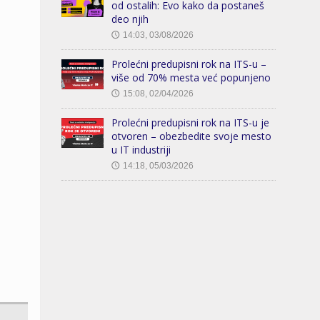
od ostalih: Evo kako da postaneš
deo njih
14:03, 03/08/2026
🕔
Prolećni predupisni rok na ITS-u –
više od 70% mesta već popunjeno
15:08, 02/04/2026
🕔
Prolećni predupisni rok na ITS-u je
otvoren – obezbedite svoje mesto
u IT industriji
14:18, 05/03/2026
🕔