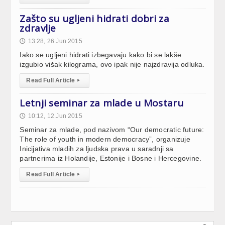
Zašto su ugljeni hidrati dobri za
zdravlje
13:28, 26.Jun 2015
🕔
Iako se ugljeni hidrati izbegavaju kako bi se lakše
izgubio višak kilograma, ovo ipak nije najzdravija odluka.
Read Full Article
▸
Letnji seminar za mlade u Mostaru
10:12, 12.Jun 2015
🕔
Seminar za mlade, pod nazivom “Our democratic future:
The role of youth in modern democracy”, organizuje
Inicijativa mladih za ljudska prava u saradnji sa
partnerima iz Holandije, Estonije i Bosne i Hercegovine.
Read Full Article
▸