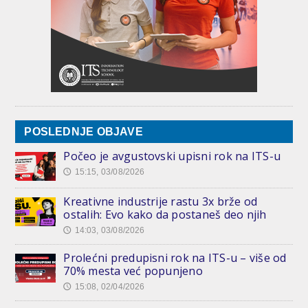
POSLEDNJE OBJAVE
Počeo je avgustovski upisni rok na ITS-u
15:15, 03/08/2026
🕔
Kreativne industrije rastu 3x brže od
ostalih: Evo kako da postaneš deo njih
14:03, 03/08/2026
🕔
Prolećni predupisni rok na ITS-u – više od
70% mesta već popunjeno
15:08, 02/04/2026
🕔