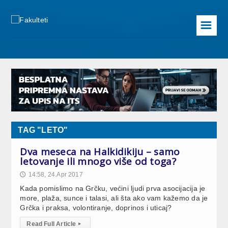
☰
TAG "LETO"
Dva meseca na Halkidikiju – samo
letovanje ili mnogo više od toga?
14:58, 24.Apr 2017
🕔
Kada pomislimo na Grčku, većini ljudi prva asocijacija je
more, plaža, sunce i talasi, ali šta ako vam kažemo da je
Grčka i praksa, volontiranje, doprinos i uticaj?
Read Full Article
▸