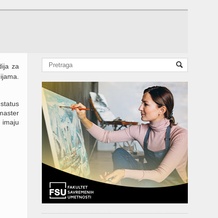
ija za
ijama.
status
master
 imaju