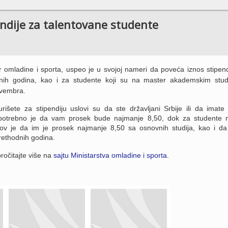
endije za talentovane studente
r omladine i sporta, uspeo je u svojoj nameri da poveća iznos stipend
nih godina, kao i za studente koji su na master akademskim stud
ovembra.
rišete za stipendiju uslovi su da ste državljani Srbije ili da imate 
 potrebno je da vam prosek bude najmanje 8,50, dok za studente 
lov je da im je prosek najmanje 8,50 sa osnovnih studija, kao i da
prethodnih godina.
ročitajte više na
sajtu Ministarstva omladine i sporta
.