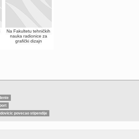
i
Na Fakultetu tehničkih
nauka radionice za
grafički dizajn
dente
port
dovicic povecao stipendije