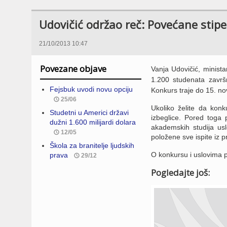
Udovičić održao reč: Povećane stip
21/10/2013 10:47
Povezane objave
Vanja Udovičić, minista
1.200 studenata završ
Fejsbuk uvodi novu opciju
Konkurs traje do 15. n
25/06
Ukoliko želite da konku
Studetni u Americi državi
izbeglice. Pored toga
dužni 1.600 milijardi dolara
akademskih studija us
12/05
položene sve ispite iz 
Škola za branitelje ljudskih
O konkursu i uslovima p
prava
29/12
Pogledajte još: