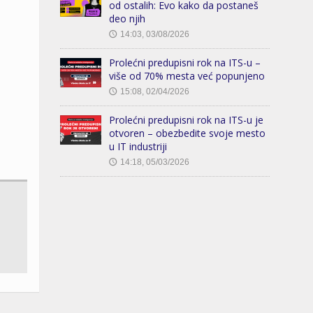
od ostalih: Evo kako da postaneš
deo njih
14:03, 03/08/2026
🕔
Prolećni predupisni rok na ITS-u –
više od 70% mesta već popunjeno
15:08, 02/04/2026
🕔
Prolećni predupisni rok na ITS-u je
otvoren – obezbedite svoje mesto
u IT industriji
14:18, 05/03/2026
🕔