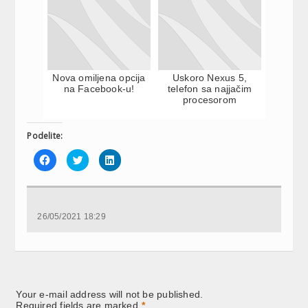
Nova omiljena opcija
Uskoro Nexus 5,
na Facebook-u!
telefon sa najjačim
procesorom
Podelite:
Click
Click
Click
to
to
to
share
share
share
on
on
on
Facebook
Twitter
LinkedIn
(Opens
(Opens
(Opens
in
in
in
new
new
new
26/05/2021 18:29
window)
window)
window)
Your e-mail address will not be published.
Required fields are marked
*