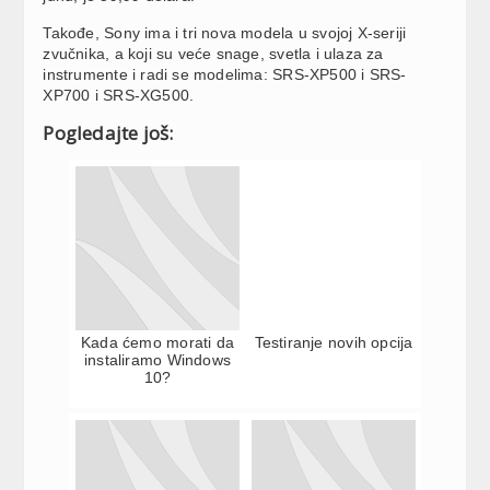
Takođe, Sony ima i tri nova modela u svojoj X-seriji
zvučnika, a koji su veće snage, svetla i ulaza za
instrumente i radi se modelima: SRS-XP500 i SRS-
XP700 i SRS-XG500.
Pogledajte još:
Kada ćemo morati da
Testiranje novih opcija
instaliramo Windows
10?