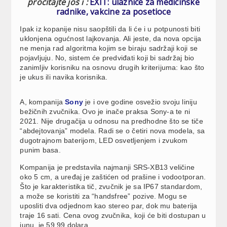
pročitajte još i :
EXIT: ulaznice za medicinske
radnike, vakcine za posetioce
Ipak iz kopanije nisu saopštili da li će i u potpunosti biti
uklonjena ogućnost lajkovanja. Ali jeste, da nova opcija
ne menja rad algoritma kojim se biraju sadržaji koji se
pojavljuju. No, sistem će predviđati koji bi sadržaj bio
zanimljiv korisniku na osnovu drugih kriterijuma: kao što
je ukus ili navika korisnika.
A, kompanija
Sony
je i ove godine osvežio svoju liniju
bežičnih zvučnika. Ovo je inače praksa Sony-a te ni
2021. Nije drugačija u odnosu na predhodne što se tiče
“abdejtovanja” modela. Radi se o četiri nova modela, sa
dugotrajnom baterijom, LED osvetljenjem i zvukom
punim basa.
Kompanija je predstavila najmanji SRS-XB13 veličine
oko 5 cm, a uređaj je zaštićen od prašine i vodootporan.
Što je karakteristika tič, zvučnik je sa IP67 standardom,
a može se koristiti za “handsfree” pozive. Mogu se
uposliti dva odjednom kao stereo par, dok mu baterija
traje 16 sati. Cena ovog zvučnika, koji će biti dostupan u
junu, je 59,99 dolara.