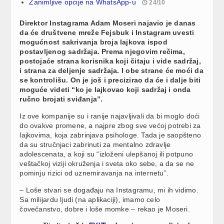
Zanimljive opcije na WhatsApp-u
24/10
Direktor Instagrama Adam Moseri najavio je danas
da će društvene mreže Fejsbuk i Instagram uvesti
mogućnost sakrivanja broja lajkova ispod
postavljenog sadržaja. Prema njegovim rečima,
postojaće strana korisnika koji čitaju i vide sadržaj,
i strana za deljenje sadržaja. I obe strane će moći da
se kontrolišu. On je još i precizirao da će i dalje biti
moguće videti “ko je lajkovao koji sadržaj i onda
ručno brojati sviđanja”.
Iz ove kompanije su i ranije najavljivali da bi moglo doći
do ovakve promene, a najpre zbog sve većoj potrebi za
lajkovima, koja zabrinjava psihologe. Tada je saopšteno
da su stručnjaci zabrinuti za mentalno zdravlje
adolescenata, a koji su “izloženi ulepšanoj ili potpuno
veštačkoj viziji okruženja i sveta oko sebe, a da se ne
pominju rizici od uznemiravanja na internetu”.
– Loše stvari se događaju na Instagramu, mi ih vidimo.
Sa milijardu ljudi (na aplikaciji), imamo celo
čovečanstvo, dobre i loše momke – rekao je Moseri.