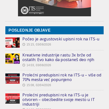
POSLEDNJE OBJAVE
Počeo je avgustovski upisni rok na ITS-u
15:15, 03/08/2026
🕔
Kreativne industrije rastu 3x brže od
ostalih: Evo kako da postaneš deo njih
14:03, 03/08/2026
🕔
Prolećni predupisni rok na ITS-u – više od
70% mesta već popunjeno
15:08, 02/04/2026
🕔
Prolećni predupisni rok na ITS-u je
otvoren – obezbedite svoje mesto u IT
industriji