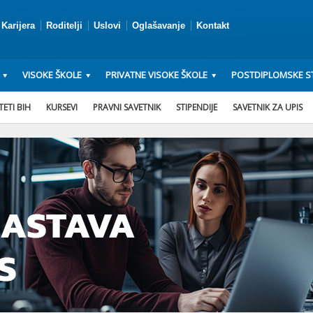
Karijera
Roditelji
Uslovi
Oglašavanje
Kontakt
VISOKE ŠKOLE
PRIVATNE VISOKE ŠKOLE
POSTDIPLOMSKE ST
ETI BIH
KURSEVI
PRAVNI SAVETNIK
STIPENDIJE
SAVETNIK ZA UPIS