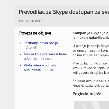
Prevodilac za Skype dostupan za sve
16/12/2016 10:12
Povezane objave
Kompanija Skype je od
je, nakon najavljivan
Testiranje novih opcija
U pitanju je opcija Skyp
14/05
su upućeni prema korisni
Maska koja pretvara iPhone
onima koji se sa Skype-
u Android
15/03
Prevodilac funkcioniše 
Wi-Fi ruteri – punjači
jezik. Prevod se ispisu
budućnosti
10/06
koji govore drugi jezik n
Za sada ova je
opcija 
kineski, italijanski, portu
Pogledajte još: