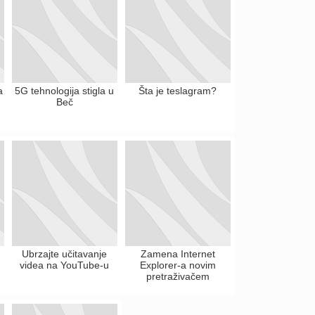
a
5G tehnologija stigla u
Šta je teslagram?
Beč
Ubrzajte učitavanje
Zamena Internet
videa na YouTube-u
Explorer-a novim
pretraživačem