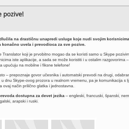
 pozive!
lučila na drastičnu unapredi usluge koje nudi svojim korisnicima
ja konačno uvela i prevodioca za sve pozive.
e Translator koji je prvobitno mogao da se koristi samo u Skype pozivim
cima iste aplikacije, a sada se može koristiti i u ostalim razgovorima –
a upućuju na mobilne i fiksne telefone!
isto – prepoznaje govor učesnika i automatski prevodi na drugi, odabra
je u dnu Skype-ovog prozora u realnom vremenu, pa je komunikacija s l
a ovaj način prilično glatka i jednostavna.
prevoda dostupna za devet jezika
– engleski, francuski, španski, nem
galski, arapski i ruski.