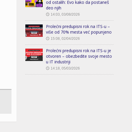
od ostalih: Evo kako da postaneš
deo njih
14:03, 03/08/2026
🕔
Prolećni predupisni rok na ITS-u –
više od 70% mesta već popunjeno
15:08, 02/04/2026
🕔
Prolećni predupisni rok na ITS-u je
otvoren – obezbedite svoje mesto
u IT industriji
14:18, 05/03/2026
🕔