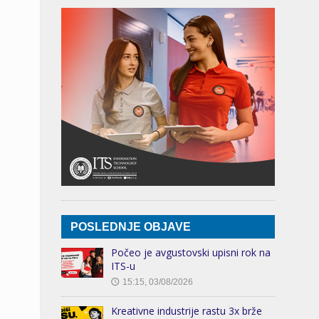
POSLEDNJE OBJAVE
Počeo je avgustovski upisni rok na
ITS-u
15:15, 03/08/2026
🕔
Kreativne industrije rastu 3x brže