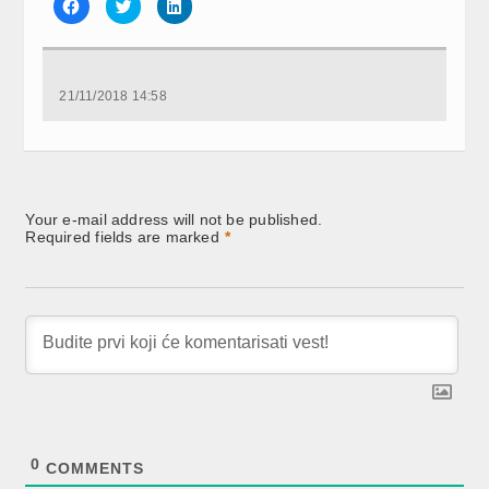
Click
Click
Click
to
to
to
share
share
share
on
on
on
Facebook
Twitter
LinkedIn
(Opens
(Opens
(Opens
in
in
in
new
new
new
21/11/2018 14:58
window)
window)
window)
Your e-mail address will not be published.
Required fields are marked
*
0
COMMENTS