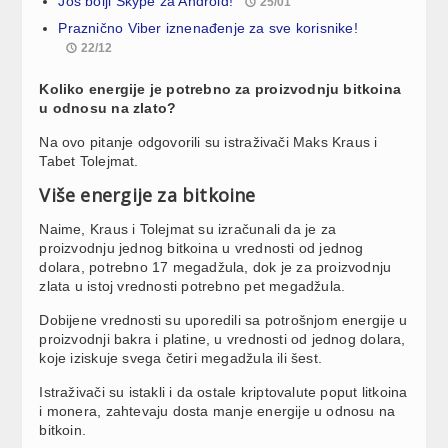
Još bolji Skype za Android!
25/01
Praznično Viber iznenađenje za sve korisnike!
22/12
Koliko energije je potrebno za proizvodnju bitkoina
u odnosu na zlato?
Na ovo pitanje odgovorili su istraživači Maks Kraus i
Tabet Tolejmat.
Više energije za bitkoine
Naime, Kraus i Tolejmat su izračunali da je za
proizvodnju jednog bitkoina u vrednosti od jednog
dolara, potrebno 17 megadžula, dok je za proizvodnju
zlata u istoj vrednosti potrebno pet megadžula.
Dobijene vrednosti su uporedili sa potrošnjom energije u
proizvodnji bakra i platine, u vrednosti od jednog dolara,
koje iziskuje svega četiri megadžula ili šest.
Istraživači su istakli i da ostale kriptovalute poput litkoina
i monera, zahtevaju dosta manje energije u odnosu na
bitkoin.