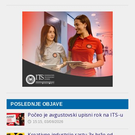
POSLEDNJE OBJAVE
Počeo je avgustovski upisni rok na ITS-u
15:15, 03/08/2026
🕔
Kreativne industrije rastu 3x brže od