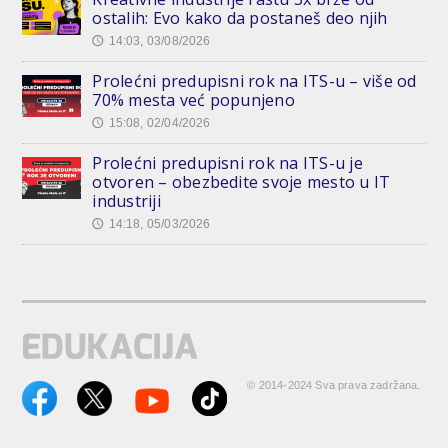
ostalih: Evo kako da postaneš deo njih
14:03, 03/08/2026
🕔
Prolećni predupisni rok na ITS-u – više od
70% mesta već popunjeno
15:08, 02/04/2026
🕔
Prolećni predupisni rok na ITS-u je
otvoren – obezbedite svoje mesto u IT
industriji
14:18, 05/03/2026
🕔
© 2014-2024 Sva prava zadržana.