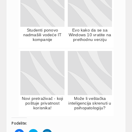
Studenti ponovo
Evo kako da se sa
nadmašili vodeće IT
Windows 10 vratite na
kompanije
prethodnu verziju
Novi pretraživač - koji
Može li veštačka
poštuje privatnost
inteligencija skrenuti u
korisnika!
psihopatologiju?
Podelite: