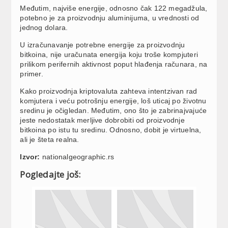
Međutim, najviše energije, odnosno čak 122 megadžula,
potebno je za proizvodnju aluminijuma, u vrednosti od
jednog dolara.
U izračunavanje potrebne energije za proizvodnju
bitkoina, nije uračunata energija koju troše kompjuteri
prilikom perifernih aktivnost poput hlađenja računara, na
primer.
Kako proizvodnja kriptovaluta zahteva intentzivan rad
komjutera i veću potrošnju energije, loš uticaj po životnu
sredinu je očigledan. Međutim, ono što je zabrinajvajuće
jeste nedostatak merljive dobrobiti od proizvodnje
bitkoina po istu tu sredinu. Odnosno, dobit je virtuelna,
ali je šteta realna.
Izvor:
nationalgeographic.rs
Pogledajte još: