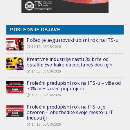
POSLEDNJE OBJAVE
Počeo je avgustovski upisni rok na ITS-u
15:15, 03/08/2026
🕔
Kreativne industrije rastu 3x brže od
ostalih: Evo kako da postaneš deo njih
14:03, 03/08/2026
🕔
Prolećni predupisni rok na ITS-u – više od
70% mesta već popunjeno
15:08, 02/04/2026
🕔
Prolećni predupisni rok na ITS-u je
otvoren – obezbedite svoje mesto u IT
industriji
14:18, 05/03/2026
🕔