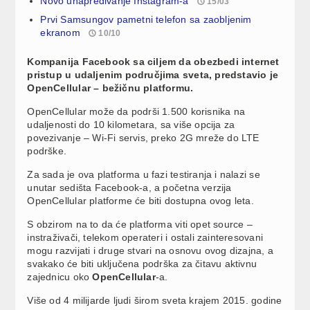
Novo unapređivanje Instagram-a
15/03
Prvi Samsungov pametni telefon sa zaobljenim
ekranom
10/10
Kompanija Facebook sa ciljem da obezbedi internet
pristup u udaljenim područjima sveta, predstavio je
OpenCellular – bežičnu platformu.
OpenCellular može da podrši 1.500 korisnika na
udaljenosti do 10 kilometara, sa više opcija za
povezivanje – Wi-Fi servis, preko 2G mreže do LTE
podrške.
Za sada je ova platforma u fazi testiranja i nalazi se
unutar sedišta Facebook-a, a početna verzija
OpenCellular platforme će biti dostupna ovog leta.
S obzirom na to da će platforma viti opet source –
instraživači, telekom operateri i ostali zainteresovani
mogu razvijati i druge stvari na osnovu ovog dizajna, a
svakako će biti uključena podrška za čitavu aktivnu
zajednicu oko
OpenCellular
-a.
Više od 4 milijarde ljudi širom sveta krajem 2015. godine