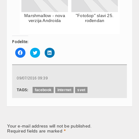
Marshmallow - nova
"Fotošop" slavi 25.
verzija Androida
rođendan
Podelite:
Click
Click
Click
to
to
to
share
share
share
on
on
on
Facebook
Twitter
LinkedIn
(Opens
(Opens
(Opens
in
in
in
new
new
new
09/07/2016 09:39
window)
window)
window)
TAGS:
facebook
internet
svet
Your e-mail address will not be published.
Required fields are marked
*