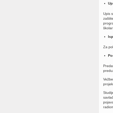
Up
Upis 
zaštit
progra
školar
Isp
Za pol
Po
Predav
predu
Vežbe 
projek
Studij
savlađ
pojava
radion