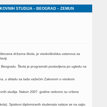
KOVNIH STUDIJA – BEOGRAD – ZEMUN
tovana državna škola, је visokoškolska ustanova sa
aviji.
u Beogradu. Škola je programski postavljena po ugledu na
grama, u skladu sa tada važećim Zakonom o visokom
nih studija. Nakon 2007. godine redovno su vršene
škola). Spiskovi diplomiranih studenata nalaze se na sajtu