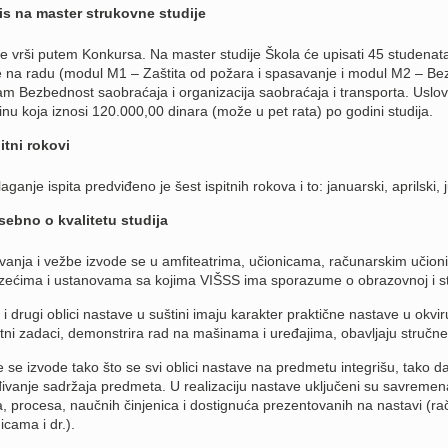
is na master strukovne studije
se vrši putem
Konkursa
. Na master studije Škola će upisati 45 studenata
e na radu (modul M1 – Zaštita od požara i spasavanje i modul M2 – Bezb
m Bezbednost saobraćaja i organizacija saobraćaja i transporta. Uslovi
inu koja iznosi 120.000,00 dinara (može u pet rata) po godini studija.
itni rokovi
aganje ispita predviđeno je šest ispitnih rokova i to: januarski, aprilski,
sebno o kvalitetu studija
anja i vežbe izvode se u amfiteatrima, učionicama, računarskim učioni
zećima i ustanovama sa kojima VIŠSS ima sporazume o obrazovnoj i str
i drugi oblici nastave u suštini imaju karakter praktične nastave u okvi
tni zadaci, demonstrira rad na mašinama i uređajima, obavljaju stručne
e se izvode tako što se svi oblici nastave na predmetu integrišu, tako
ivanje sadržaja predmeta. U realizaciju nastave uključeni su savremena
, procesa, naučnih činjenica i dostignuća prezentovanih na nastavi (računa
icama i dr.).