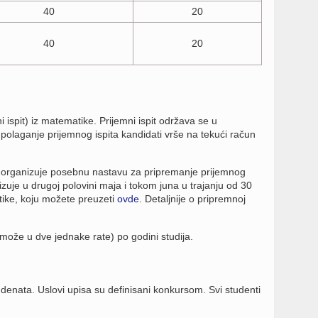
40
20
40
20
ni ispit) iz matematike. Prijemni ispit održava se u
polaganje prijemnog ispita kandidati vrše na tekući račun
organizuje posebnu nastavu za pripremanje prijemnog
zuje u drugoj polovini maja i tokom juna u trajanju od 30
tike, koju možete preuzeti
ovde
.
Detaljnije o pripremnoj
(može u dve jednake rate) po godini studija.
tudenata. Uslovi upisa su definisani konkursom. Svi studenti