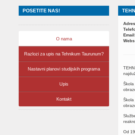
POSETITE NAS!
TEHN
Adres
Telef
Email
O nama
Websi
Razlozi za upis na Tehnikum Taurunum?
TEHNI
Nastavni planovi studijskih programa
najduž
Škola
Upis
obrazo
Kontakt
Škola
obrazo
Služb
reakre
Od 19