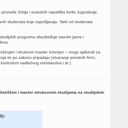
 privrede Srbije i susednih republika bivše Jugoslavije.
nih studenata koje zapošljavaju. Neki od studenata
 studijskih programa obezbeđuje sasvim jasne i
irmi.
nženjeri i strukovni master inženjeri – mogu aplicirati za
oja im po zakonu pripadaju (otvaranje privatnih firmi,
 kontrolom nadležnog ministarstva i dr.).
tičkim i master strukovnim studijama na studijskim
B):