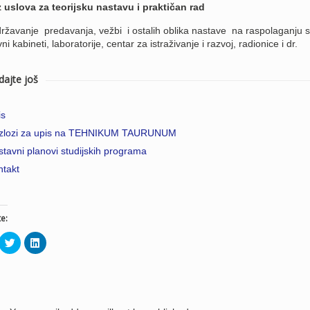
z uslova za teorijsku nastavu i praktičan rad
žavanje predavanja, vežbi i ostalih oblika nastave na raspolaganju su: 
ni kabineti, laboratorije, centar za istraživanje i razvoj, radionice i dr.
dajte još
is
zlozi za upis na TEHNIKUM TAURUNUM
tavni planovi studijskih programa
ntakt
e:
ick
Click
Click
to
to
are
share
share
n
on
on
cebook
Twitter
LinkedIn
pens
(Opens
(Opens
in
in
ew
new
new
ndow)
window)
window)