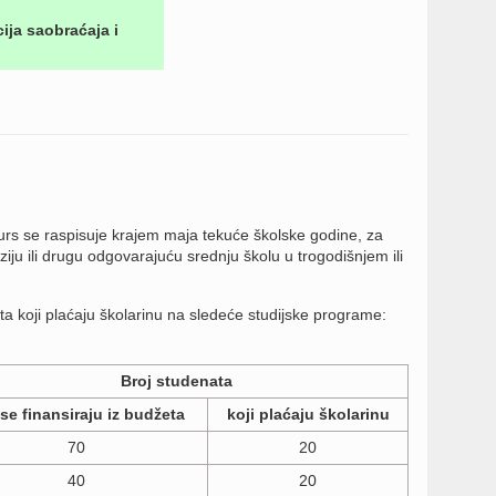
ija saobraćaja i
urs se raspisuje krajem maja tekuće školske godine, za
iju ili drugu odgovarajuću srednju školu u trogodišnjem ili
a koji plaćaju školarinu na sledeće studijske programe:
Broj studenata
 se finansiraju iz budžeta
koji plaćaju školarinu
70
20
40
20