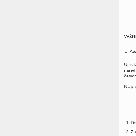
VAŽN
Sv
Upis 
naredn
četvor
Na prv
1. Dr
2. Za