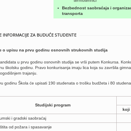
termotehnici
Bezbednost saobraćaja i organizac
transporta
E INFORMACIJE ZA BUDUĆE STUDENTE
e o upisu na prvu godinu osnovnih strukovnih studija
kandidata u prvu godinu osnovnih studija se vrši putem
Konkursa
. Konk
u školsku godinu. Pravo konkurisanja imaju lica koja su završila gimnaz
ogodišnjem trajanju.
u godinu Škola će upisati 190 studenata o trošku budžeta i 80 studenat
Studijski program
koji
umski i gradski saobraćaj
štita od požara i spasavanje