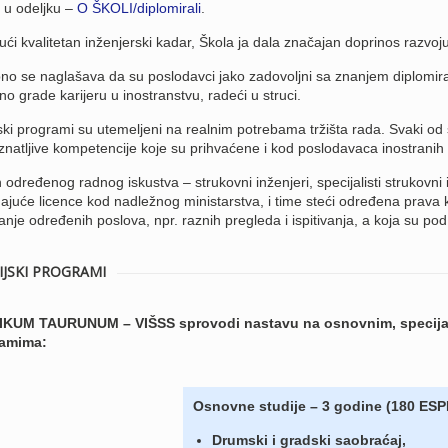
 u odeljku –
O ŠKOLI/diplomirali
.
ući kvalitetan inženjerski kadar, Škola ja dala značajan doprinos razvoju
no se naglašava da su poslodavci jako zadovoljni sa znanjem diplomira
o grade karijeru u inostranstvu, radeći u struci.
ski programi su utemeljeni na realnim potrebama tržišta rada. Svaki od
natljive kompetencije koje su prihvaćene i kod poslodavaca inostranih f
određenog radnog iskustva – strukovni inženjeri, specijalisti strukovni i
ajuće licence kod nadležnog ministarstva, i time steći određena prava k
anje određenih poslova, npr. raznih pregleda i ispitivanja, a koja su pod
IJSKI PROGRAMI
KUM TAURUNUM – VIŠSS sprovodi nastavu na osnovnim, specijalis
ramima:
Osnovne studije – 3 godine (180 ESP
Drumski i gradski saobraćaj,