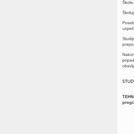
Škole,
Školuj
Poseb
uspešn
Studij
prepoz
Nakon 
pripad
obavlj
STUD
TEHNI
prog