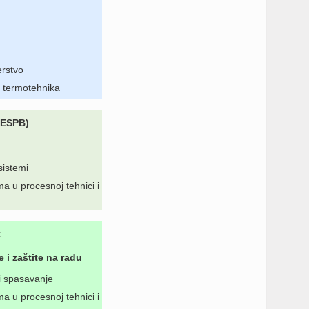
rstvo
 termotehnika
0 ESPB)
sistemi
a u procesnoj tehnici i
:
e i zaštite na radu
i spasavanje
a u procesnoj tehnici i