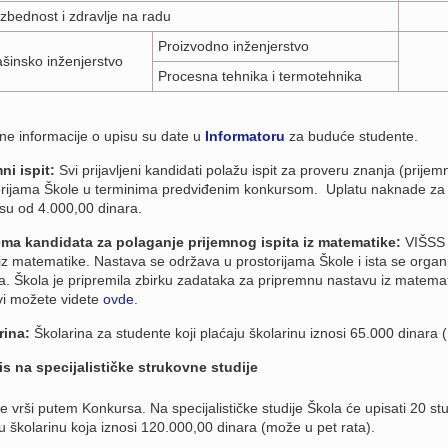
zbednost i zdravlje na radu
Proizvodno inženjerstvo
šinsko inženjerstvo
Procesna tehnika i termotehnika
ne informacije o upisu su date u
Informatoru
za buduće studente.
mni ispit:
Svi prijavljeni kandidati polažu ispit za proveru znanja (prijem
orijama Škole u terminima predviđenim
konkursom
.
Uplatu naknade za 
su od 4.000,00 dinara.
ema kandidata za polaganje prijemnog ispita iz matematike:
VIŠSS 
 iz matematike. Nastava se održava u prostorijama Škole i ista se organi
a.
Škola je pripremila zbirku zadataka za pripremnu nastavu iz matema
vi možete videte
ovde
.
rina:
Školarina za studente koji plaćaju školarinu iznosi 65.000 dinara 
is na specijalističke strukovne studije
se vrši putem
Konkursa.
Na specijalističke studije Škola će upisati 20 s
u školarinu koja iznosi 120.000,00 dinara (može u pet rata).