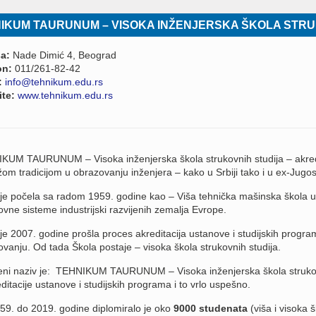
IKUM TAURUNUM – VISOKA INŽENJERSKA ŠKOLA STRU
a:
Nade Dimić 4, Beograd
on:
011/261-82-42
:
info@tehnikum.edu.rs
te:
www.tehnikum.edu.rs
KUM TAURUNUM – Visoka inženjerska škola strukovnih studija – akredi
om tradicijom u obrazovanju inženjera – kako u Srbiji tako i u ex-Jugosl
 je počela sa radom 1959. godine kao – Viša tehnička mašinska škola 
vne sisteme industrijski razvijenih zemalja Evrope.
 je 2007. godine prošla proces akreditacija ustanove i studijskih pro
vanju. Od tada Škola postaje – visoka škola strukovnih studija.
eni naziv je: TEHNIKUM TAURUNUM – Visoka inženjerska škola strukov
ditacije ustanove i studijskih programa i to vrlo uspešno.
59. do 2019. godine diplomiralo je oko
9000 studenata
(viša i visoka 