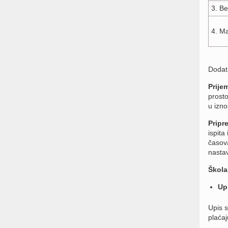
3. Be
4. Ma
Dodat
Prije
prost
u izno
Pripr
ispita
časov
nasta
Škola
Up
Upis 
plaćaj