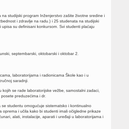
 na studijski program Inženjerstvo zašite životne sredine i
ednost i zdravlje na radu.) i 25 studenata na studijski
 upisa su definisani konkursom. Svi studenti plaćaju
 junski, septembarski, oktobarski i oktobar 2.
cama, laboratorijama i radionicama Škole kao i u
učnoj saradnji.
ru kojih se rade laboratorijske vežbe, samostalni zadaci,
 posete preduzećima i dr.
 da se studentu omogućuje sistematsko i kontinualno
 oprema i učila kako bi studenti imali očigledne prikaze
ri, alati, instalacije, aparati i uređaji u laboratorijama i