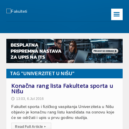
☰
TAG "UNIVERZITET U NIŠU"
Konačna rang lista Fakulteta sporta u
Nišu
13:03, 6.Jul 2016
🕔
Fakultet sporta i fizičkog vaspitanja Univerziteta u Nišu
objavio je konačnu rang listu kandidata na osnovu koje
će se održati i upis u prvu godinu studija.
Read Full Article
▸