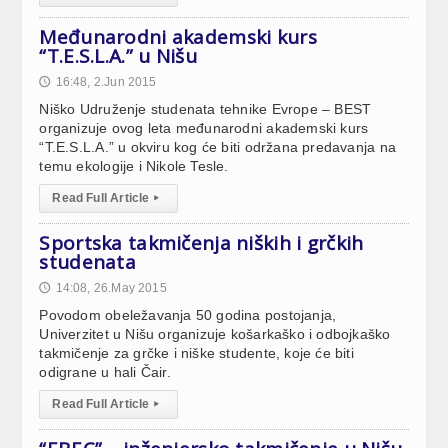
Međunarodni akademski kurs
“T.E.S.L.A.” u Nišu
16:48, 2.Jun 2015
🕔
Niško Udruženje studenata tehnike Evrope – BEST
organizuje ovog leta međunarodni akademski kurs
“T.E.S.L.A.” u okviru kog će biti održana predavanja na
temu ekologije i Nikole Tesle.
Read Full Article
▸
Sportska takmičenja niških i grčkih
studenata
14:08, 26.May 2015
🕔
Povodom obeležavanja 50 godina postojanja,
Univerzitet u Nišu organizuje košarkaško i odbojkaško
takmičenje za grčke i niške studente, koje će biti
odigrane u hali Čair.
Read Full Article
▸