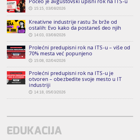
Počeo je avgustovski upisni rok na ITS-u
15:15, 03/08/2026
🕔
Kreativne industrije rastu 3x brže od
ostalih: Evo kako da postaneš deo njih
14:03, 03/08/2026
🕔
Prolećni predupisni rok na ITS-u – više od
70% mesta već popunjeno
15:08, 02/04/2026
🕔
Prolećni predupisni rok na ITS-u je
otvoren – obezbedite svoje mesto u IT
industriji
14:18, 05/03/2026
🕔