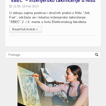
“EBEC” – inženjersko takmičenje u Nišu
11:59, 18.Feb 2015
🕔
U sklopu sajma poslova i stručnih praksi u Nišu “Job
Fair”, održaće se i lokalno inženjersko takmičenje
“EBEC” 2. i 3. marta u holu Elektronskog fakulteta.
Read Full Article
▸