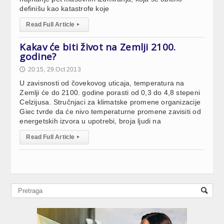
definišu kao katastrofe koje
Read Full Article
▸
Kakav će biti život na Zemlji 2100.
godine?
20:15, 29.Oct 2013
🕔
U zavisnosti od čovekovog uticaja, temperatura na
Zemlji će do 2100. godine porasti od 0,3 do 4,8 stepeni
Celzijusa. Stručnjaci za klimatske promene organizacije
Giec tvrde da će nivo temperaturne promene zavisiti od
energetskih izvora u upotrebi, broja ljudi na
Read Full Article
▸