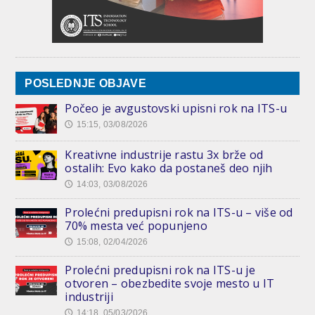
POSLEDNJE OBJAVE
Počeo je avgustovski upisni rok na ITS-u
15:15, 03/08/2026
🕔
Kreativne industrije rastu 3x brže od
ostalih: Evo kako da postaneš deo njih
14:03, 03/08/2026
🕔
Prolećni predupisni rok na ITS-u – više od
70% mesta već popunjeno
15:08, 02/04/2026
🕔
Prolećni predupisni rok na ITS-u je
otvoren – obezbedite svoje mesto u IT
industriji
14:18, 05/03/2026
🕔