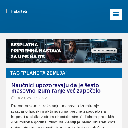
☰
TAG "PLANETA ZEMLJA"
Naučnici upozoravaju da je šesto
masovno izumiranje već započelo
18:29, 25.Jan 2022
🕔
Prema novom istraživanju, masovno izumiranje
izazvano ljudskim aktivnostima „već je započelo na
kopnu i u slatkovodnim ekosistemima“. Tokom proteklih
450 miliona godina, život na Zemlji je bivao uništen kroz
najmanje pet masovnih izumiranja, koja se obično