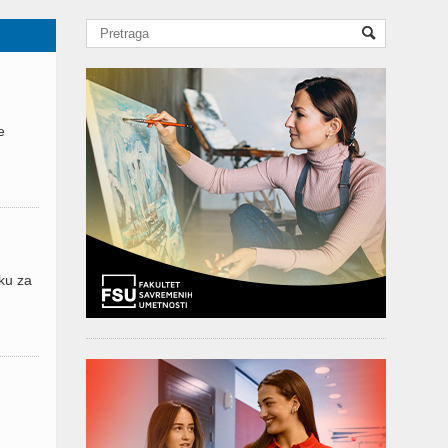
e
ku za