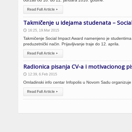
održati od 18. do 22. januara 2016. godine.
Read Full Article
▸
Takmičenje u idejama studenata – Socia
16:25, 19.Mar 2015
🕔
Takmičenje Social Impact Award namenjeno je studentima 
preduzetnički način. Prijavljivanje traje do 12. aprila.
Read Full Article
▸
Radionica pisanja CV-a i motivacionog p
12:39, 6.Feb 2015
🕔
Omladinski info centar Infopolis u Novom Sadu organizuje
Read Full Article
▸