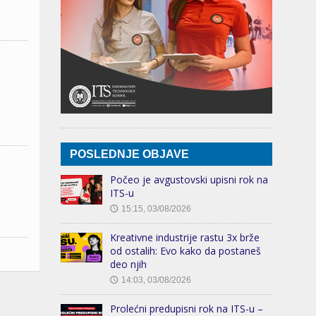
POSLEDNJE OBJAVE
Počeo je avgustovski upisni rok na
ITS-u
15:15, 03/08/2026
🕔
Kreativne industrije rastu 3x brže
od ostalih: Evo kako da postaneš
deo njih
14:03, 03/08/2026
🕔
Prolećni predupisni rok na ITS-u –