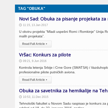
TAG "OBUKA"
Novi Sad: Obuka za pisanje projekata z
11:15, 13.Jan 2017
🕔
U okviru projekta “Mladi uspešni Romi i Romkinje” Unija 
malih projekata”.
Read Full Article
▸
Vršac: Konkurs za pilote
09:21, 9.Jun 2016
🕔
Kontrola letenja Srbije i Crne Gore (SMATSA) i Vazduhopl
profesionalne pilote putničkih aviona.
Read Full Article
▸
Obuka za savetnika za hemikalije na Te
10:53, 11.Dec 2015
🕔
Tehnološki fakultet u Novom Sadu raspisao je konkurs za p