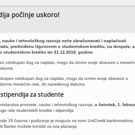
dija počinje uskoro!
, nauke i tehnološkog razvoja neće obračunavati i naplaćivati
atu, predviđenu Ugovorom o studentskom kreditu, na dospele, a
o studentskom kreditu do 31.12.2018. godine.
speo celokupan dug za naplatu, mogu da izmire svoje obaveze u meseč
datuma.
e dospeo celokupan dug za naplatu, mogu da izmire svoje obaveze u
dovne mesečne rate, do navedenog datuma.
i stipendija za studente
istarstva prosvete, nauke i tehnološkog razvoja,
u četvrtak, 1. februa
uge rate studentskih kredita i stipendija.
posle 15 časova i podizanje je moguće na svim UniCredit bankomatima.
it Banke možete koristiti za sva plaćanja.