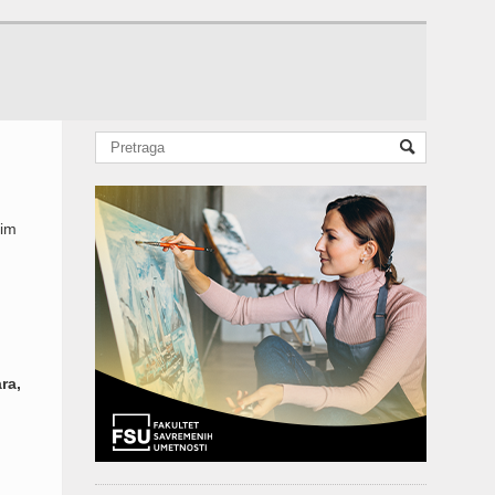
nim
ra,