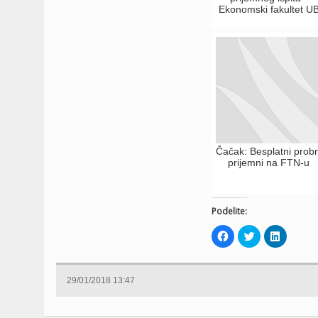
Ekonomski fakultet U
Čačak: Besplatni probn
prijemni na FTN-u
Podelite:
Click
Click
Click
to
to
to
share
share
share
on
on
on
Facebook
Twitter
LinkedIn
(Opens
(Opens
(Opens
29/01/2018 13:47
in
in
in
new
new
new
window)
window)
window)