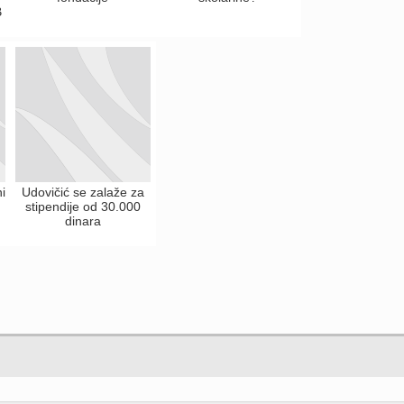
B
i
Udovičić se zalaže za
stipendije od 30.000
dinara