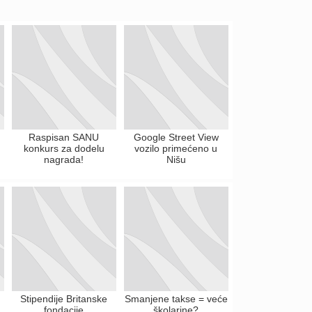
Raspisan SANU
Google Street View
konkurs za dodelu
vozilo primećeno u
nagrada!
Nišu
Stipendije Britanske
Smanjene takse = veće
fondacije
školarine?