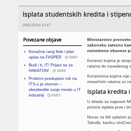
Isplata studentskih kredita i stipen
29/01/2018 13:47
Povezane objave
Ministarstvo prosvete
zakonsku zateznu kam
neizmirene obaveze p
Konačne rang liste i plan
upisa na FASPER
09/07
Korisnici kojima je do
Budi i ti, IT! Prijavi se za
ratama do navedenog 
HAKATON!
30/09
Korisnicima kojima nij
Prolećni predupisni rok na
mesečnim ratama uz re
ITS-u je otvoren –
obezbedite svoje mesto u IT
Isplata kredita 
industriji
05/03
U skladu sa najavom Min
počeće isplata prve i dr
Novac će biti uplaćen 
Takođe, karticu UniCred