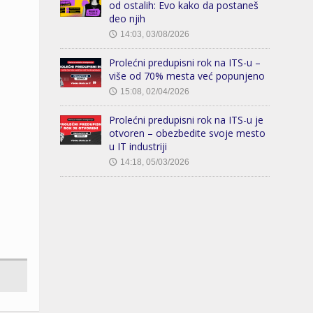
od ostalih: Evo kako da postaneš
deo njih
14:03, 03/08/2026
🕔
Prolećni predupisni rok na ITS-u –
više od 70% mesta već popunjeno
15:08, 02/04/2026
🕔
Prolećni predupisni rok na ITS-u je
otvoren – obezbedite svoje mesto
u IT industriji
14:18, 05/03/2026
🕔