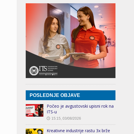
POSLEDNJE OBJAVE
Počeo je avgustovski upisni rok na
ITS-u
15:15, 03/08/2026
🕔
Kreativne industrije rastu 3x brže