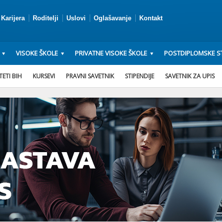
Karijera
Roditelji
Uslovi
Oglašavanje
Kontakt
VISOKE ŠKOLE
PRIVATNE VISOKE ŠKOLE
POSTDIPLOMSKE ST
ETI BIH
KURSEVI
PRAVNI SAVETNIK
STIPENDIJE
SAVETNIK ZA UPIS