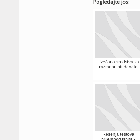
Pogledajte još:
Uvećana sredstva za
razmenu studenata
Rešenja testova
prijemnog ispita -