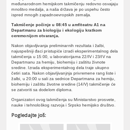
međunarodnom hemijskom takmičenju redovno osvajaju
mnoštvo medalja, a naša država je po uspehu često
ispred mnogih zapadnoevropskih zemalja.
Takmičenje počinje u 08:45 u amfiteatru A1 na
Departmanu za biologiju i ekologiju kratkom
ceremonijom otvaranja.
Nakon objavljivanja preliminarnih rezultata i žalbi,
najuspešniji đaci pristupiće izradi eksperimentalnog dela
takmičenja u 15:00, u laboratorijama 22/IV i 23/IV na
Departmanu za hemiju, biohemiju i zaštitu živnote
sredine. Izrada eksperimentalnog dela traje ukupno
četiri sata. Nakon objavljivanjnja privremene rang liste i
žalbi, u 20:00 u sali za sednice Departmana za hemiju,
biohemiju i zaštitu životne sredine (14/V) takmičenje će
se zatvoriti sa dodelom diploma.
Organizatori ovog takmičenja su Ministarstvo prosvete,
nauke i tehnološkog razvoja i Srpsko hemijsko društvo.
Pogledajte još: