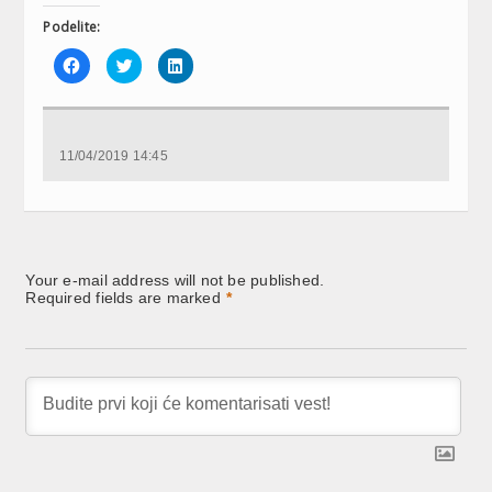
Podelite:
Click
Click
Click
to
to
to
share
share
share
on
on
on
Facebook
Twitter
LinkedIn
(Opens
(Opens
(Opens
in
in
in
new
new
new
11/04/2019 14:45
window)
window)
window)
Your e-mail address will not be published.
Required fields are marked
*