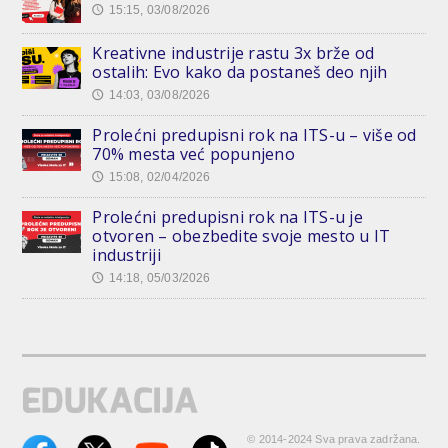
15:15, 03/08/2026
🕔
Kreativne industrije rastu 3x brže od
ostalih: Evo kako da postaneš deo njih
14:03, 03/08/2026
🕔
Prolećni predupisni rok na ITS-u – više od
70% mesta već popunjeno
15:08, 02/04/2026
🕔
Prolećni predupisni rok na ITS-u je
otvoren – obezbedite svoje mesto u IT
industriji
14:18, 05/03/2026
🕔
© 2014-2024 Sva prava zadržana.