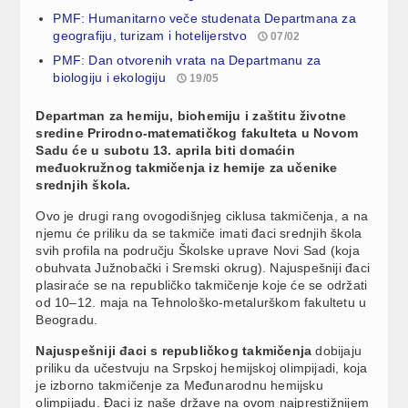
PMF: Humanitarno veče studenata Departmana za
geografiju, turizam i hotelijerstvo
07/02
PMF: Dan otvorenih vrata na Departmanu za
biologiju i ekologiju
19/05
Departman za hemiju, biohemiju i zaštitu životne
sredine Prirodno-matematičkog fakulteta u Novom
Sadu će u subotu 13. aprila biti domaćin
međuokružnog takmičenja iz hemije za učenike
srednjih škola.
Ovo je drugi rang ovogodišnjeg ciklusa takmičenja, a na
njemu će priliku da se takmiče imati đaci srednjih škola
svih profila na području Školske uprave Novi Sad (koja
obuhvata Južnobački i Sremski okrug). Najuspešniji đaci
plasiraće se na republičko takmičenje koje će se održati
od 10–12. maja na Tehnološko-metalurškom fakultetu u
Beogradu.
Najuspešniji đaci s republičkog takmičenja
dobijaju
priliku da učestvuju na Srpskoj hemijskoj olimpijadi, koja
je izborno takmičenje za Međunarodnu hemijsku
olimpijadu. Đaci iz naše države na ovom najprestižnijem