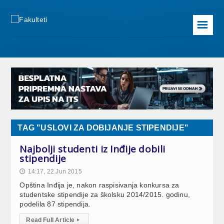
☰
TAG "USLOVI ZA DOBIJANJE STIPENDIJE"
Najbolji studenti iz Inđije dobili
stipendije
14:17, 22.Jun 2015
🕔
Opština Inđija je, nakon raspisivanja konkursa za
studentske stipendije za školsku 2014/2015. godinu,
podelila 87 stipendija.
Read Full Article
▸