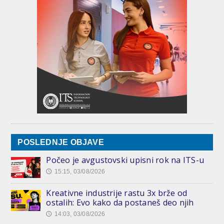
POSLEDNJE OBJAVE
Počeo je avgustovski upisni rok na ITS-u
15:15, 03/08/2026
🕔
Kreativne industrije rastu 3x brže od
ostalih: Evo kako da postaneš deo njih
14:03, 03/08/2026
🕔