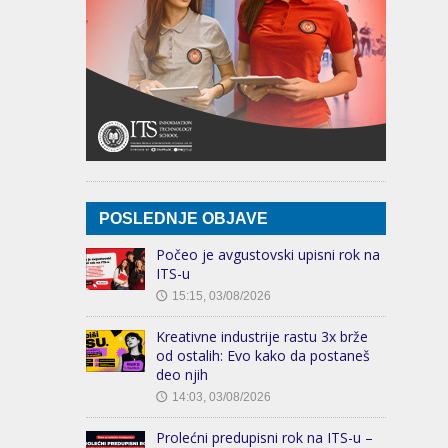
POSLEDNJE OBJAVE
Počeo je avgustovski upisni rok na
ITS-u
15:15, 03/08/2026
🕔
Kreativne industrije rastu 3x brže
od ostalih: Evo kako da postaneš
deo njih
14:03, 03/08/2026
🕔
Prolećni predupisni rok na ITS-u –