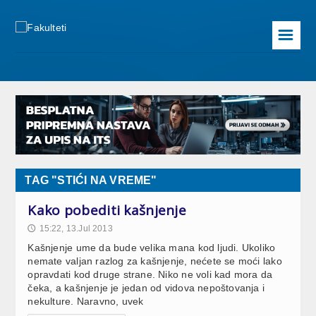
☰
TAG "STIĆI NA VREME"
Kako pobediti kašnjenje
15:22, 13.Jul 2013
🕔
Kašnjenje ume da bude velika mana kod ljudi. Ukoliko
nemate valjan razlog za kašnjenje, nećete se moći lako
opravdati kod druge strane. Niko ne voli kad mora da
čeka, a kašnjenje je jedan od vidova nepoštovanja i
nekulture. Naravno, uvek