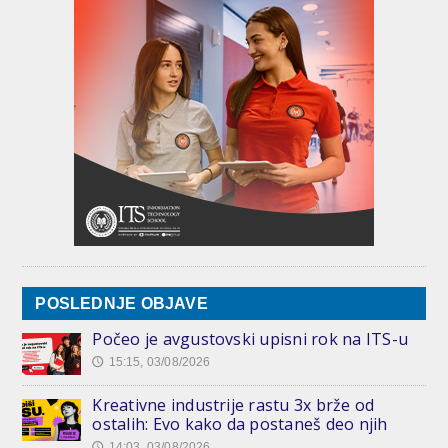
POSLEDNJE OBJAVE
Počeo je avgustovski upisni rok na ITS-u
15:15, 03/08/2026
🕔
Kreativne industrije rastu 3x brže od
ostalih: Evo kako da postaneš deo njih
14:03, 03/08/2026
🕔