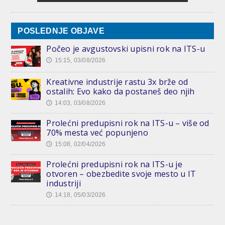
POSLEDNJE OBJAVE
Počeo je avgustovski upisni rok na ITS-u
15:15, 03/08/2026
🕔
Kreativne industrije rastu 3x brže od
ostalih: Evo kako da postaneš deo njih
14:03, 03/08/2026
🕔
Prolećni predupisni rok na ITS-u – više od
70% mesta već popunjeno
15:08, 02/04/2026
🕔
Prolećni predupisni rok na ITS-u je
otvoren – obezbedite svoje mesto u IT
industriji
14:18, 05/03/2026
🕔