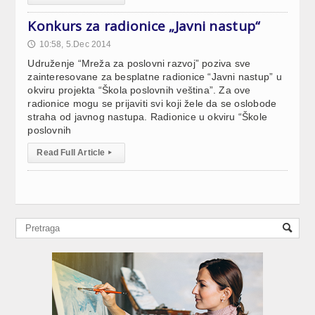
Konkurs za radionice „Javni nastup“
10:58, 5.Dec 2014
🕔
Udruženje “Mreža za poslovni razvoj” poziva sve
zainteresovane za besplatne radionice “Javni nastup” u
okviru projekta “Škola poslovnih veština”. Za ove
radionice mogu se prijaviti svi koji žele da se oslobode
straha od javnog nastupa. Radionice u okviru “Škole
poslovnih
Read Full Article
▸