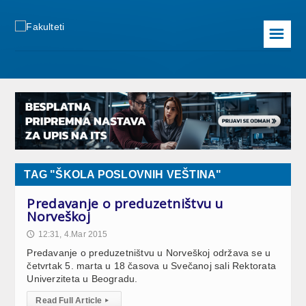
☰
TAG "ŠKOLA POSLOVNIH VEŠTINA"
Predavanje o preduzetništvu u
Norveškoj
12:31, 4.Mar 2015
🕔
Predavanje o preduzetništvu u Norveškoj održava se u
četvrtak 5. marta u 18 časova u Svečanoj sali Rektorata
Univerziteta u Beogradu.
Read Full Article
▸