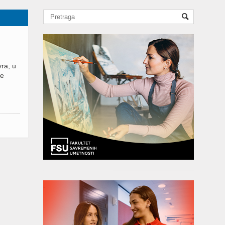
ra, u
se