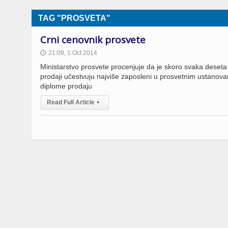
TAG "PROSVETA"
Crni cenovnik prosvete
21:09, 1.Oct 2014
🕔
Ministarstvo prosvete procenjuje da je skoro svaka deset
prodaji učestvuju najviše zaposleni u prosvetnim ustanova
diplome prodaju
Read Full Article
▸