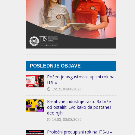
POSLEDNJE OBJAVE
Počeo je avgustovski upisni rok na
ITS-u
15:15, 03/08/2026
🕔
Kreativne industrije rastu 3x brže
od ostalih: Evo kako da postaneš
deo njih
14:03, 03/08/2026
🕔
Prolećni predupisni rok na ITS-u –