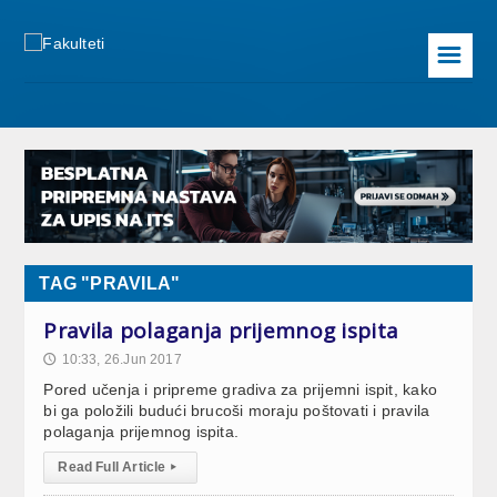
☰
TAG "PRAVILA"
Pravila polaganja prijemnog ispita
10:33, 26.Jun 2017
🕔
Pored učenja i pripreme gradiva za prijemni ispit, kako
bi ga položili budući brucoši moraju poštovati i pravila
polaganja prijemnog ispita.
Read Full Article
▸