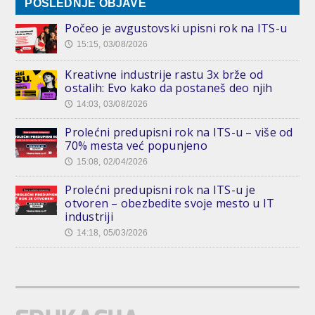
POSLEDNJE OBJAVE
Počeo je avgustovski upisni rok na ITS-u
15:15, 03/08/2026
🕔
Kreativne industrije rastu 3x brže od
ostalih: Evo kako da postaneš deo njih
14:03, 03/08/2026
🕔
Prolećni predupisni rok na ITS-u – više od
70% mesta već popunjeno
15:08, 02/04/2026
🕔
Prolećni predupisni rok na ITS-u je
otvoren – obezbedite svoje mesto u IT
industriji
14:18, 05/03/2026
🕔