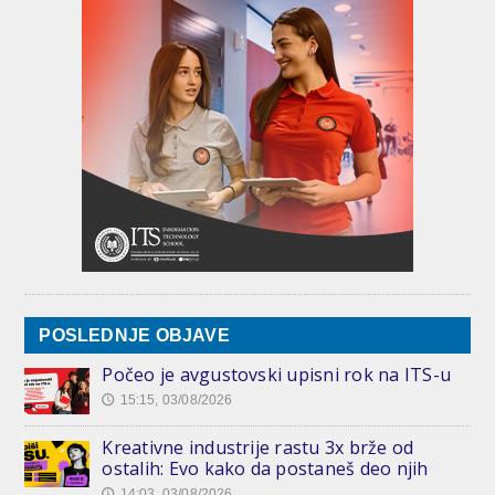
POSLEDNJE OBJAVE
Počeo je avgustovski upisni rok na ITS-u
15:15, 03/08/2026
🕔
Kreativne industrije rastu 3x brže od
ostalih: Evo kako da postaneš deo njih
14:03, 03/08/2026
🕔