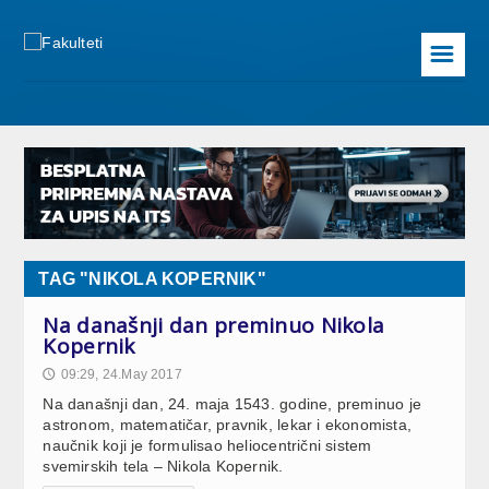
☰
TAG "NIKOLA KOPERNIK"
Na današnji dan preminuo Nikola
Kopernik
09:29, 24.May 2017
🕔
Na današnji dan, 24. maja 1543. godine, preminuo je
astronom, matematičar, pravnik, lekar i ekonomista,
naučnik koji je formulisao heliocentrični sistem
svemirskih tela – Nikola Kopernik.