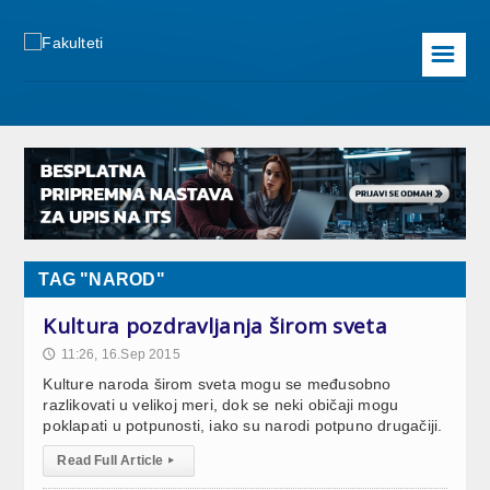
☰
TAG "NAROD"
Kultura pozdravljanja širom sveta
11:26, 16.Sep 2015
🕔
Kulture naroda širom sveta mogu se međusobno
razlikovati u velikoj meri, dok se neki običaji mogu
poklapati u potpunosti, iako su narodi potpuno drugačiji.
Read Full Article
▸