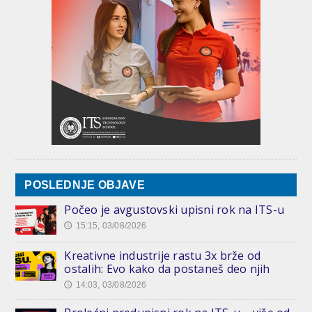
POSLEDNJE OBJAVE
Počeo je avgustovski upisni rok na ITS-u
15:15, 03/08/2026
🕔
Kreativne industrije rastu 3x brže od
ostalih: Evo kako da postaneš deo njih
14:03, 03/08/2026
🕔