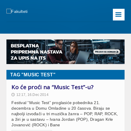
☰
TAG "MUSIC TEST"
Ko će proći na “Music Test”-u?
12:17, 16.Dec 2014
🕔
Festival “Music Test” proglasiće pobednika 21.
decembra u Domu Omladine u 20 časova. Biraju se
najbolji izvođači u tri muzička žanra – POP, RAP, ROCK,
a žiri je u sastavu – Ivana Jordan (POP), Dragan Krle
Jovanović (ROCK) i Bane