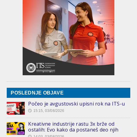
POSLEDNJE OBJAVE
Počeo je avgustovski upisni rok na ITS-u
15:15, 03/08/2026
🕔
Kreativne industrije rastu 3x brže od
ostalih: Evo kako da postaneš deo njih
14:03, 03/08/2026
🕔