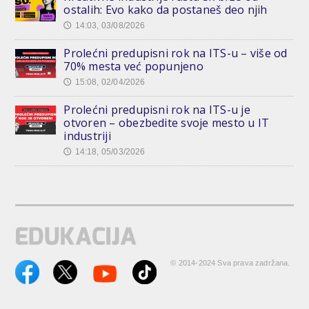
ostalih: Evo kako da postaneš deo njih
14:03, 03/08/2026
🕔
Prolećni predupisni rok na ITS-u – više od
70% mesta već popunjeno
15:08, 02/04/2026
🕔
Prolećni predupisni rok na ITS-u je
otvoren – obezbedite svoje mesto u IT
industriji
14:18, 05/03/2026
🕔
© 2014-2024 Sva prava zadržana.