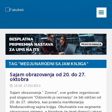
☰
TAG "MEDJUNARODNI SAJAM KNJIGA"
Sajam obrazovanja od 20. do 27.
oktobra
16:18, 17.Oct 2013
🕔
Sajam obrazovanja ” Zvonce”, ove godine organizovan
pod sloganom ”Odzvonilo je neznanju” će biti održan od
20. do 27. oktobra, kao prateća manifestacija
Međunarodnog sajma knjiga. Obuhvatiće sve segmente
obrazovnog sistema, a štandove će imati domaći i strani