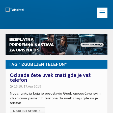
☰
TAG "IZGUBLJEN TELEFON"
Od sada ćete uvek znati gde je vaš
telefon
16:10, 17.Apr 2015
🕔
Nova funkcija koju je predstavio Gugl, omogućava svim
vlasnicima pametnih telefona da uvek znaju gde im je
telefon.
Read Full Article
▸