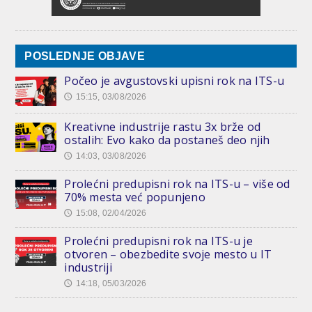
POSLEDNJE OBJAVE
Počeo je avgustovski upisni rok na ITS-u
15:15, 03/08/2026
🕔
Kreativne industrije rastu 3x brže od
ostalih: Evo kako da postaneš deo njih
14:03, 03/08/2026
🕔
Prolećni predupisni rok na ITS-u – više od
70% mesta već popunjeno
15:08, 02/04/2026
🕔
Prolećni predupisni rok na ITS-u je
otvoren – obezbedite svoje mesto u IT
industriji
14:18, 05/03/2026
🕔