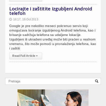
Locirajte i zaštitite izgubljeni Android
telefon
16:17, 19.Oct 2013
🕔
Google je pre nekoliko meseci pokrenuo servis koji
omogućava lociranje izgubljenog Android telefona, kao i
brisanje sadržaja telefona sa udaljene lokacije.
Izgubljeni ili ukradeni uređaj može biti praćen u realnom
vremenu, što može pomoći u pronalaženju telefona, kao
i zaštiti
Read Full Article
▸