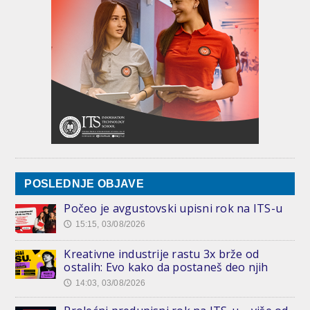
POSLEDNJE OBJAVE
Počeo je avgustovski upisni rok na ITS-u
15:15, 03/08/2026
🕔
Kreativne industrije rastu 3x brže od
ostalih: Evo kako da postaneš deo njih
14:03, 03/08/2026
🕔