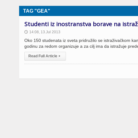
TAG "GEA"
Studenti iz inostranstva borave na istr
14:08, 13.Jul 2013
🕔
Oko 150 studenata iz sveta pridružilo se istraživačkom ka
godinu za redom organizuje a za cilj ima da istražuje pre
Read Full Article
▸