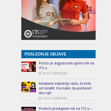
POSLEDNJE OBJAVE
Počeo je avgustovski upisni rok na
ITS-u
15:15, 03/08/2026
🕔
Kreativne industrije rastu 3x brže
od ostalih: Evo kako da postaneš
deo njih
14:03, 03/08/2026
🕔
Prolećni predupisni rok na ITS-u –