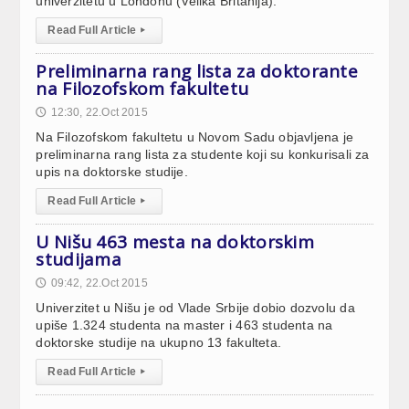
univerzitetu u Londonu (Velika Britanija).
Read Full Article
▸
Preliminarna rang lista za doktorante
na Filozofskom fakultetu
12:30, 22.Oct 2015
🕔
Na Filozofskom fakultetu u Novom Sadu objavljena je
preliminarna rang lista za studente koji su konkurisali za
upis na doktorske studije.
Read Full Article
▸
U Nišu 463 mesta na doktorskim
studijama
09:42, 22.Oct 2015
🕔
Univerzitet u Nišu je od Vlade Srbije dobio dozvolu da
upiše 1.324 studenta na master i 463 studenta na
doktorske studije na ukupno 13 fakulteta.
Read Full Article
▸