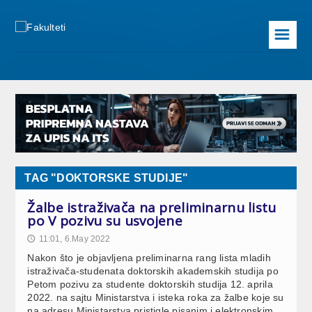
☰
TAG "DOKTORSKE STUDIJE"
Žalbe istraživača na preliminarnu listu
po V pozivu su usvojene
11:01, 6.May 2022
🕔
Nakon što je objavljena preliminarna rang lista mladih
istraživača-studenata doktorskih akademskih studija po
Petom pozivu za studente doktorskih studija 12. aprila
2022. na sajtu Ministarstva i isteka roka za žalbe koje su
na adresu Ministarstva pristigle pisanim i elektronskim