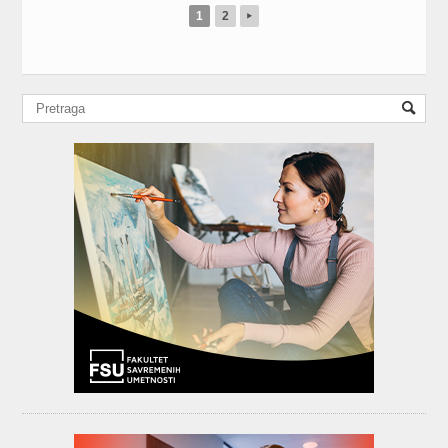
1
2
▸