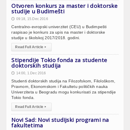
Otvoren konkurs za master i doktorske
studije u Budimešti
09:18, 15.Dec 2016
🕔
Centralno-evropski univerzitet (CEU) u Budimpešti
raspisao je konkurs za upis na master i doktorske
studije u školskoj 2017/2018. godini.
Read Full Article
▸
Stipendije Tokio fonda za studente
doktorskih studija
14:00, 1.Dec 2016
🕔
Studenti doktorskih studija na Filozofskom, Filološkom,
Pravnom, Ekonomskom i Fakultetu političkih nauka
Univerziteta u Beogradu mogu konkurisati za stipendije
Tokio fonda.
Read Full Article
▸
Novi Sad: Novi studijski programi na
fakultetima