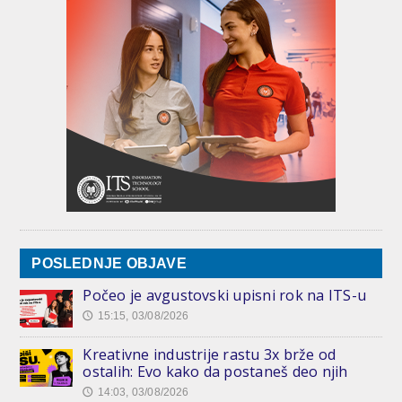
POSLEDNJE OBJAVE
Počeo je avgustovski upisni rok na ITS-u
15:15, 03/08/2026
🕔
Kreativne industrije rastu 3x brže od
ostalih: Evo kako da postaneš deo njih
14:03, 03/08/2026
🕔