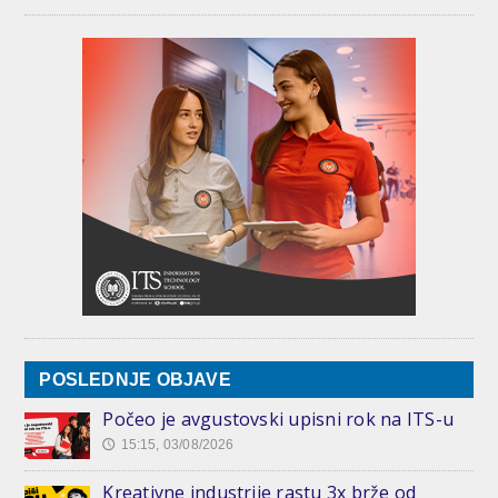
POSLEDNJE OBJAVE
Počeo je avgustovski upisni rok na ITS-u
15:15, 03/08/2026
🕔
Kreativne industrije rastu 3x brže od