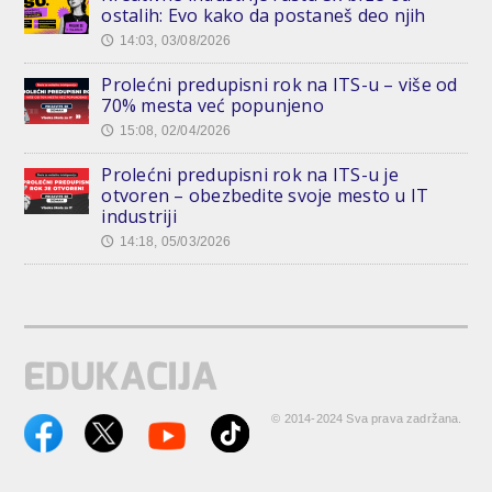
ostalih: Evo kako da postaneš deo njih
14:03, 03/08/2026
🕔
Prolećni predupisni rok na ITS-u – više od
70% mesta već popunjeno
15:08, 02/04/2026
🕔
Prolećni predupisni rok na ITS-u je
otvoren – obezbedite svoje mesto u IT
industriji
14:18, 05/03/2026
🕔
© 2014-2024 Sva prava zadržana.