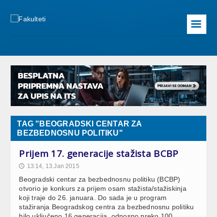
☰
TAG "BEOGRADSKI CENTAR ZA
BEZBEDNOSNU POLITIKU"
Prijem 17. generacije stažista BCBP
13:14, 13.Jan 2015
🕔
Beogradski centar za bezbednosnu politiku (BCBP)
otvorio je konkurs za prijem osam stažista/stažiskinja
koji traje do 26. januara. Do sada je u program
stažiranja Beogradskog centra za bezbednosnu politiku
bilo uključeno 16 generacija, odnosno preko 100