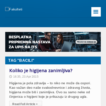
☰
TAG "BACILI"
Koliko je higijena zanimljiva?
16:35, 23.Apr 2015
🕔
Higijena je pola zdravlja – to niko ne može da ospori.
Kao važan deo naše svakodnevnice i zdravog života,
higijena može biti i zanimljiva. Ovo su samo neke od
činjenica o higijeni koje je prikazuju iz drugog ugla.
Read Full Article
▸