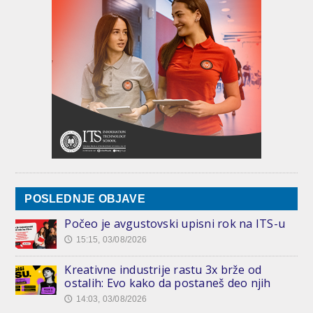
POSLEDNJE OBJAVE
Počeo je avgustovski upisni rok na ITS-u
15:15, 03/08/2026
🕔
Kreativne industrije rastu 3x brže od
ostalih: Evo kako da postaneš deo njih
14:03, 03/08/2026
🕔