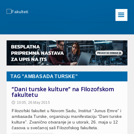
☰
TAG "AMBASADA TURSKE"
“Dani turske kulture” na Filozofskom
fakultetu
10:05, 26.May 2015
🕔
Filozofski fakultet u Novom Sadu, Institut “Junus Emre” i
ambasada Turske, organizuju manifestaciju “Dani turske
kulture”. Zvanično otvaranje je u utorak, 26. maja u 12
časova u svečanoj sali Filozofskog fakulteta.