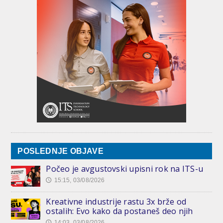
POSLEDNJE OBJAVE
Počeo je avgustovski upisni rok na ITS-u
15:15, 03/08/2026
🕔
Kreativne industrije rastu 3x brže od
ostalih: Evo kako da postaneš deo njih
14:03, 03/08/2026
🕔