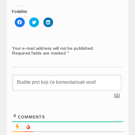
Podelite:
Click
Click
Click
to
to
to
share
share
share
on
on
on
Facebook
Twitter
LinkedIn
(Opens
(Opens
(Opens
in
in
in
new
new
new
Your e-mail address will not be published.
window)
window)
window)
Required fields are marked
*
0
COMMENTS