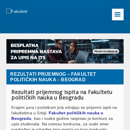
☰
REZULTATI PRIJEMNOG – FAKULTET
POLITIČKIH NAUKA – BEOGRAD
Rezultati prijemnog ispita na Fakultetu
političkih nauka u Beogradu
Krajem juna i početkom jula odvijaju se prijemni ispiti na
fakultetima u Srbiji.
Fakultet političkih nauka u
Beogradu
, kao i svake godine raspisao je konkurs za
upis studenata. Na osnovu konkursa, za svaki smer
predviđen je određen broj mesta na koja konkurišu