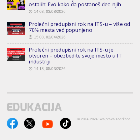
ostalih: Evo kako da postaneš deo njih
14:03, 03/08/2026
🕔
Prolećni predupisni rok na ITS-u – više od
70% mesta već popunjeno
15:08, 02/04/2026
🕔
Prolećni predupisni rok na ITS-u je
otvoren – obezbedite svoje mesto u IT
industriji
14:18, 05/03/2026
🕔
© 2014-2024 Sva prava zadržana.