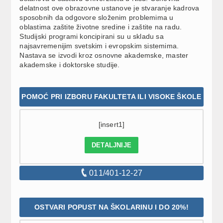
delatnost ove obrazovne ustanove je stvaranje kadrova
sposobnih da odgovore složenim problemima u
oblastima zaštite životne sredine i zaštite na radu.
Studijski programi koncipirani su u skladu sa
najsavremenijim svetskim i evropskim sistemima.
Nastava se izvodi kroz osnovne akademske, master
akademske i doktorske studije.
POMOĆ PRI IZBORU FAKULTETA ILI VISOKE ŠKOLE
[insert1]
DETALJNIJE
011/401-12-27
OSTVARI POPUST NA ŠKOLARINU I DO 20%!