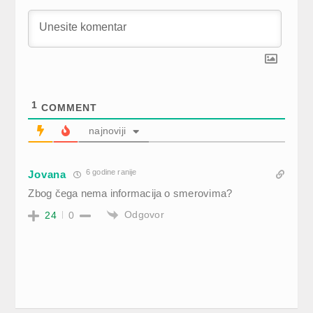
1
COMMENT
najnoviji
6 godine ranije
Jovana
Zbog čega nema informacija o smerovima?
Odgovor
24
0