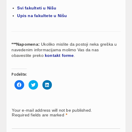
Svi fakulteti u Nišu
Upis na fakultete u Nišu
***Napomena:
Ukoliko mislite da postoji neka greška u
navedenim informacijama molimo Vas da nas
obavestite preko
kontakt forme
.
Podelite:
Click
Click
Click
to
to
to
share
share
share
on
on
on
Facebook
Twitter
LinkedIn
(Opens
(Opens
(Opens
in
in
in
new
new
new
Your e-mail address will not be published.
window)
window)
window)
Required fields are marked
*