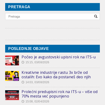
PRETRAGA
POSLEDNJE OBJAVE
Počeo je avgustovski upisni rok na ITS-u
15:15, 03/08/2026
🕔
Kreativne industrije rastu 3x brže od
ostalih: Evo kako da postaneš deo njih
14:03, 03/08/2026
🕔
Prolećni predupisni rok na ITS-u – više od
70% mesta već popunjeno
15:08, 02/04/2026
🕔