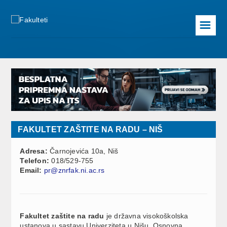
☰
FAKULTET ZAŠTITE NA RADU – NIŠ
Adresa:
Čarnojevića 10a, Niš
Telefon:
018/529-755
Email:
pr@znrfak.ni.ac.rs
Fakultet zaštite na radu
je državna visokoškolska
ustanova u sastavu Univerziteta u Nišu. Osnovna