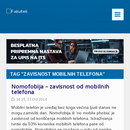
☰
TAG "ZAVISNOST MOBILNIH TELEFONA"
Nomofobija – zavisnost od mobilnih
telefona
16:15, 27.Oct 2014
🕔
Mobilni telefon je uređaj bez koga većina ljudi danas ne
mogu zamisliti dan. Nomofobija ili ‘no mobile phobia’ je
zavisnost od korišćenja moblnih telefona. Istraživanja
tvrde da 53% korisnika mobilnih telefona pate od
nomofobije. Nomofobija se izražava u vidu od panike