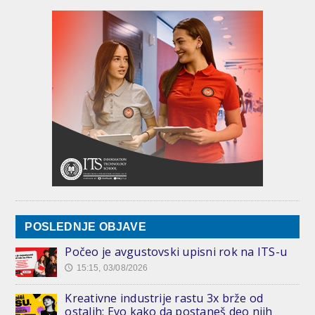
POSLEDNJE OBJAVE
Počeo je avgustovski upisni rok na ITS-u
15:15, 03/08/2026
🕔
Kreativne industrije rastu 3x brže od
ostalih: Evo kako da postaneš deo njih