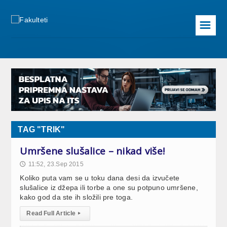
☰
TAG "TRIK"
Umršene slušalice – nikad više!
11:52, 23.Sep 2015
🕔
Koliko puta vam se u toku dana desi da izvučete
slušalice iz džepa ili torbe a one su potpuno umršene,
kako god da ste ih složili pre toga.
Read Full Article
▸