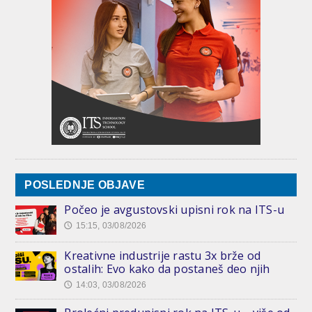
POSLEDNJE OBJAVE
Počeo je avgustovski upisni rok na ITS-u
15:15, 03/08/2026
🕔
Kreativne industrije rastu 3x brže od
ostalih: Evo kako da postaneš deo njih
14:03, 03/08/2026
🕔